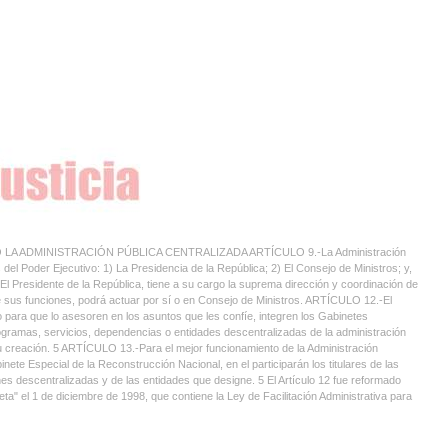
 ADMINISTRACIÓN PÚBLICA CENTRALIZADA ARTÍCULO 9.-La Administración
el Poder Ejecutivo: 1) La Presidencia de la República; 2) El Consejo de Ministros; y,
idente de la República, tiene a su cargo la suprema dirección y coordinación de
 de sus funciones, podrá actuar por sí o en Consejo de Ministros. ARTÍCULO 12.-El
para que lo asesoren en los asuntos que les confíe, integren los Gabinetes
rogramas, servicios, dependencias o entidades descentralizadas de la administración
 su creación. 5 ARTÍCULO 13.-Para el mejor funcionamiento de la Administración
nete Especial de la Reconstrucción Nacional, en el participarán los titulares de las
nes descentralizadas y de las entidades que designe. 5 El Artículo 12 fue reformado
a" el 1 de diciembre de 1998, que contiene la Ley de Facilitación Administrativa para