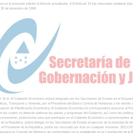
se en la presente edición el Artículo actualizado. 8 El Artículo 15 fue reformado mediante De
 30 de diciembre de 1996.
5-A.-El Gabinete Económico estará integrado por los Secretarios de Estado en el Despacho
icas, Transporte y Vivienda, por el Presidente del Banco Central de Honduras y los demás qu
perior de Planificación Económica. Al Gabinete Económico le corresponderá asesorar al Presid
n los cuales se deberán elaborar los planes y programas del Gobierno, así como las políticas
conveniente, podrá invitar para que participen en el Gabinete Económico a representantes d
 de la República, podrá delegar en los Secretarios de Estado el ejercicio de la potestad de
or el Presidente de la República, podrá ser revocado por éste en cualquier momento.
actuará en Consejo de Ministros de conformidad con lo establecido en la Constitución de l