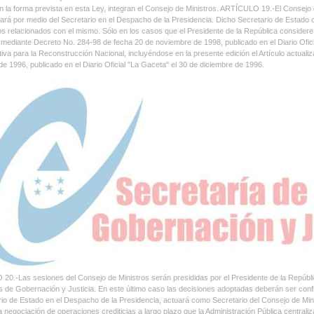
n la forma prevista en esta Ley, integran el Consejo de Ministros. ARTÍCULO 19.-El Consejo 
ctuará por medio del Secretario en el Despacho de la Presidencia. Dicho Secretario de Estado 
 relacionados con el mismo. Sólo en los casos que el Presidente de la República considere u
mediante Decreto No. 284-98 de fecha 20 de noviembre de 1998, publicado en el Diario Oficia
tiva para la Reconstrucción Nacional, incluyéndose en la presente edición el Artículo actuali
de 1996, publicado en el Diario Oficial "La Gaceta" el 30 de diciembre de 1996.
0.-Las sesiones del Consejo de Ministros serán presididas por el Presidente de la República
de Gobernación y Justicia. En este último caso las decisiones adoptadas deberán ser conf
rio de Estado en el Despacho de la Presidencia, actuará como Secretario del Consejo de Mini
la negociación de operaciones crediticias a largo plazo que la Administración Pública centrali