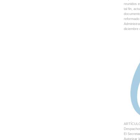
reunidos e
tal fin, a
documentos
reformado 
Administra
diciembre 
ARTÍCULO 2
Despachos 
El Secreta
Autorizar 