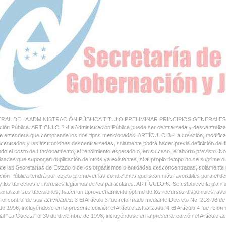
AL DE LA ADMINISTRACIÓN PÚBLICA TITULO PRELIMINAR PRINCIPIOS GENERALES ARTÍCUL
ción Pública. ARTICULO 2.-La Administración Pública puede ser centralizada y descentralizad
se entenderá que comprende los dos tipos mencionados. ARTÍCULO 3.-La creación, modificaci
centrados y las instituciones descentralizadas, solamente podrá hacer previa definición del fi
do el costo de funcionamiento, el rendimiento esperado o, en su caso, el ahorro previsto. N
izadas que supongan duplicación de otros ya existentes, si al propio tiempo no se suprime 
de las Secretarías de Estado o de los organismos o entidades desconcentradas, solamente 
ción Pública tendrá por objeto promover las condiciones que sean más favorables para el desar
y los derechos e intereses legítimos de los particulares. ARTÍCULO 6.-Se establece la planific
ionalizar sus decisiones, hacer un aprovechamiento óptimo de los recursos disponibles, aseg
y el control de sus actividades. 3 El Artículo 3 fue reformado mediante Decreto No. 218-96 de
de 1996, incluyéndose en la presente edición el Artículo actualizado. 4 El Artículo 4 fue re
cial "La Gaceta" el 30 de diciembre de 1996, incluyéndose en la presente edición el Artículo ac