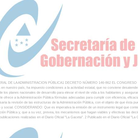
RAL DE LA ADMINISTRACION PÚBLICA1 DECRETO NÚMERO 146-862 EL CONGRESO NACIONAL
en nuestro país, ha impuesto condiciones a la actividad estatal, que no conviene desate
de los planes nacionales de desarrollo para elevar el nivel de vida a los habitantes y ase
 le ofrece a la Administración Pública fórmulas adecuadas para cumplir con eficiencia, efi
aria la revisión de las estructuras de la Administración Pública, con el objeto de que ésta
y social. CONSIDERANDO: Que es imperativa la emisión de un instrumento legal que conte
ción Pública y, que a su vez, prevea, los mecanismos que hagan viables y efectivas las deci
 publicaciones realizadas en el Diario Oficial "La Gaceta". 2 Publicado en el Diario Oficial "L