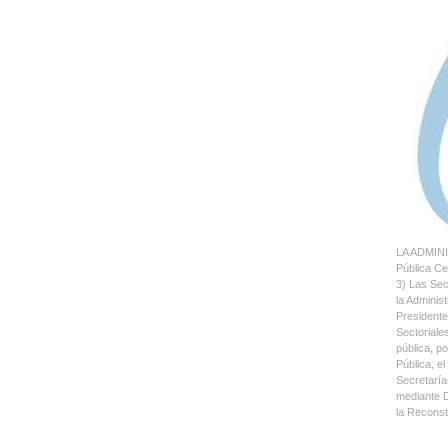
LA ADMIN
Pública Ce
3) Las Se
la Adminis
Presidente
Sectoriale
pública, p
Pública, e
Secretaría
mediante D
la Reconst