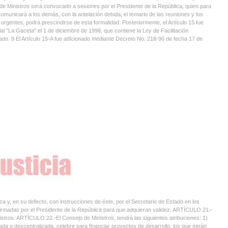
de Ministros será convocado a sesiones por el Presidente de la República, quien para
comunicará a los demás, con la antelación debida, el temario de las reuniones y los
rgentes, podrá prescindirse de esta formalidad. Posteriormente, el Artículo 15 fue
l "La Gaceta" el 1 de diciembre de 1998, que contiene la Ley de Facilitación
zado. 9 El Artículo 15-A fue adicionado mediante Decreto No. 218-96 de fecha 17 de
 y, en su defecto, con instrucciones de éste, por el Secretario de Estado en los
irmadas por el Presidente de la República para que adquieran validez. ARTÍCULO 21.-
stros. ARTÍCULO 22.-El Consejo de Ministros, tendrá las siguientes atribuciones: 1)
zada o descentralizada, celebre para financiar proyectos de desarrollo, los que serán