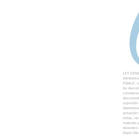
LEY GENER
Administra
Pública", 
los descon
consideran
descentral
supresión 
Administra
actuación 
metas, rac
realizado 
diciembre 
Diario Ofi