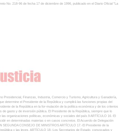
creto No. 218-96 de fecha 17 de diciembre de 1996, publicado en el Diario Oficial "La
 Presidencial, Finanzas, Industria, Comercio y Turismo, Agricultura y Ganadería,
e determine el Presidente de la República y cumplirá las funciones propias del
ente de la República en la for-mulación de la política económica y de los criterios
 de gasto y de inversión pública. El Presidente de la República, siempre que lo
e las organizaciones políticas, económicas y sociales del país.9 ARTÍCULO 16.-El
 decidir en determinadas materias o en casos concretos. El Acuerdo de Delegación
 SECCIÓN SEGUNDA CONSEJO DE MINISTROS ARTÍCULO 17.-El Presidente de la
a República y las leyes. ARTÍCULO 18.-Los Secretarios de Estado, convocados y