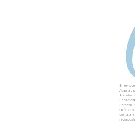
En consecu
Administra
Tratados I
Reglamento
Derecho Pú
un órgano 
declarar o
reconocida