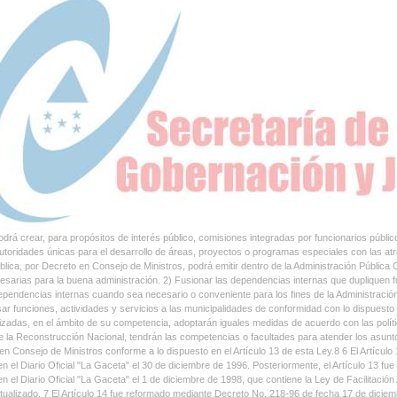
drá crear, para propósitos de interés público, comisiones integradas por funcionarios públic
utoridades únicas para el desarrollo de áreas, proyectos o programas especiales con las a
blica, por Decreto en Consejo de Ministros, podrá emitir dentro de la Administración Pública
esarias para la buena administración. 2) Fusionar las dependencias internas que dupliquen
ependencias internas cuando sea necesario o conveniente para los fines de la Administración
ar funciones, actividades y servicios a las municipalidades de conformidad con lo dispuesto e
izadas, en el ámbito de su competencia, adoptarán iguales medidas de acuerdo con las polí
e la Reconstrucción Nacional, tendrán las competencias o facultades para atender los asuntos
en Consejo de Ministros conforme a lo dispuesto en el Artículo 13 de esta Ley.8 6 El Artícu
en el Diario Oficial "La Gaceta" el 30 de diciembre de 1996. Posteriormente, el Artículo 13
en el Diario Oficial "La Gaceta" el 1 de diciembre de 1998, que contiene la Ley de Facilitació
ctualizado. 7 El Artículo 14 fue reformado mediante Decreto No. 218-96 de fecha 17 de diciemb