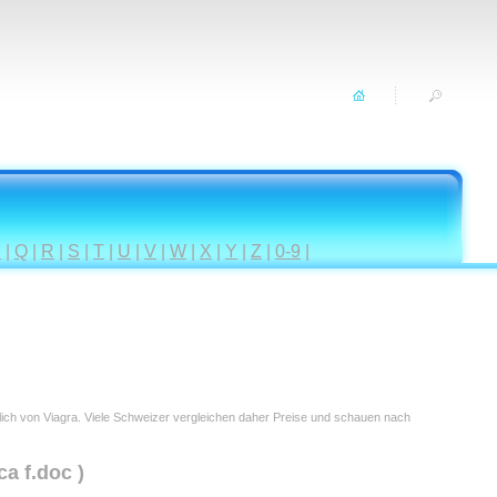
P
|
Q
|
R
|
S
|
T
|
U
|
V
|
W
|
X
|
Y
|
Z
|
0-9
|
tlich von Viagra. Viele Schweizer vergleichen daher Preise und schauen nach
ca f.doc )