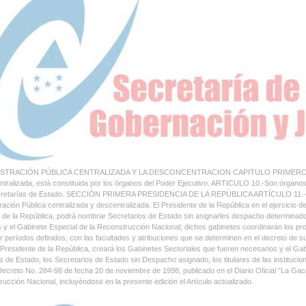
ISTRACIÓN PÚBLICA CENTRALIZADA Y LA DESCONCENTRACION CAPITULO PRIMERO LA
ntralizada, está constituida por los órganos del Poder Ejecutivo. ARTICULO 10.-Son órganos d
cretarías de Estado. SECCIÓN PRIMERA PRESIDENCIA DE LA REPÚBLICA ARTÍCULO 11.-El Pres
tración Pública centralizada y descentralizada. El Presidente de la República en el ejercicio
 de la República, podrá nombrar Secretarios de Estado sin asignarles despacho determinado 
s y el Gabinete Especial de la Reconstrucción Nacional; dichos gabinetes coordinarán los p
or períodos definidos, con las facultades y atribuciones que se determinen en el decreto de
l Presidente de la República, creará los Gabinetes Sectoriales que fueren necesarios y el Gabi
s de Estado, los Secretarios de Estado sin Despacho asignado, los titulares de las institucio
ecreto No. 284-98 de fecha 20 de noviembre de 1998, publicado en el Diario Oficial "La Gacet
rucción Nacional, incluyéndose en la presente edición el Artículo actualizado.