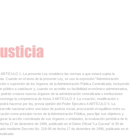
O 1.-La presente Ley establece las normas a que estará sujeta la
a. Cuando en el texto de la presente Ley, se use la expresión "Administración
ón o supresión de los órganos de la Administración Pública Centralizada, incluyendo
n público a satisfacer y, cuando se acredite su factibilidad económico-administrativa,
o podrán crearse nuevos órganos de la administración centralizada o instituciones
o restringe la competencia de éstos.3 ARTÍCULO 4.-La creación, modificación o
podrá hacerse por ley, previa opinión del Poder Ejecutivo.4 ARTÍCULO 5.-La
rollo nacional sobre una base de justicia social, procurando el equilibrio entre su
ación como principio rector de la Administración Pública, para fijar sus objetivos y
urar la acción coordinada de sus órganos o entidades, la evaluación periódica de lo
 fecha 17 de diciembre de 1996, publicado en el Diario Oficial "La Gaceta" el 30 de
formado mediante Decreto No. 218-96 de fecha 17 de diciembre de 1996, publicado en el
tualizado.