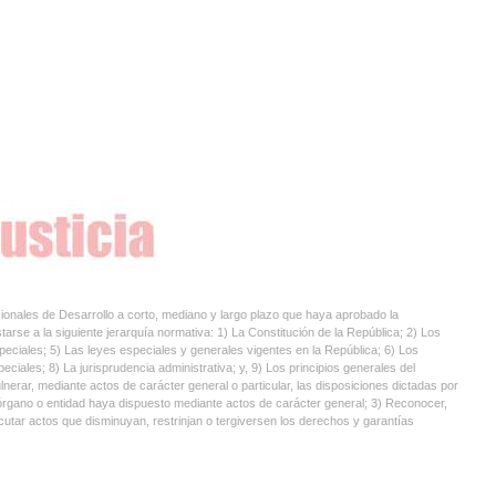
ionales de Desarrollo a corto, mediano y largo plazo que haya aprobado la
rse a la siguiente jerarquía normativa: 1) La Constitución de la República; 2) Los
peciales; 5) Las leyes especiales y generales vigentes en la República; 6) Los
ales; 8) La jurisprudencia administrativa; y, 9) Los principios generales del
erar, mediante actos de carácter general o particular, las disposiciones dictadas por
órgano o entidad haya dispuesto mediante actos de carácter general; 3) Reconocer,
jecutar actos que disminuyan, restrinjan o tergiversen los derechos y garantías