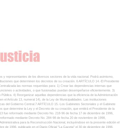
os y representantes de los diversos sectores de la vida nacional. Podrá asimismo,
tribuciones que determinen los decretos de su creación. 6 ARTÍCULO 14.-El Presidente
 Centralizada las normas requeridas para: 1) Crear las dependencias internas que
 funciones o actividades, o que fusionadas puedan desempeñarse eficientemente. 3)
 Pública. 4) Reorganizar aquellas dependencias que la eficiencia de la Administración
n el Artículo 13, numeral 14), de la Ley de Municipalidades. Las instituciones
ticas del Gobierno Central.7 ARTÍCULO 15.-Los Gabinetes Sectoriales y el Gabinete
 que determine la Ley y el Decreto de su creación, que emitirá el Presidente de la
lo 13 fue reformado mediante Decreto No. 218-96 de fecha 17 de diciembre de 1996,
 fue reformado mediante Decreto No. 284-98 de fecha 20 de noviembre de 1998,
n Administrativa para la Reconstrucción Nacional, incluyéndose en la presente edición el
re de 1996, publicado en el Diario Oficial "La Gaceta" el 30 de diciembre de 1996,