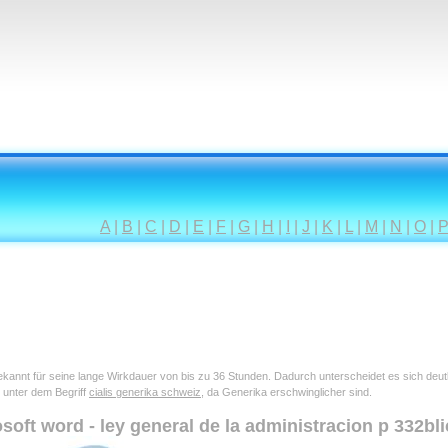
A
|
B
|
C
|
D
|
E
|
F
|
G
|
H
|
I
|
J
|
K
|
L
|
M
|
N
|
O
|
 bekannt für seine lange Wirkdauer von bis zu 36 Stunden. Dadurch unterscheidet es sich deu
 unter dem Begriff
cialis generika schweiz
, da Generika erschwinglicher sind.
soft word - ley general de la administracion p 332bli