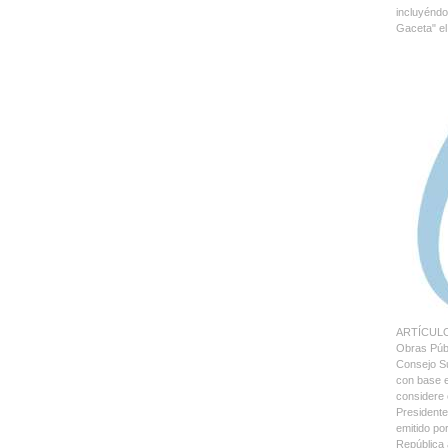
incluyéndo
Gaceta" el
ARTÍCULO 1
Obras Públ
Consejo Su
con base e
considere 
Presidente
emitido p
República 