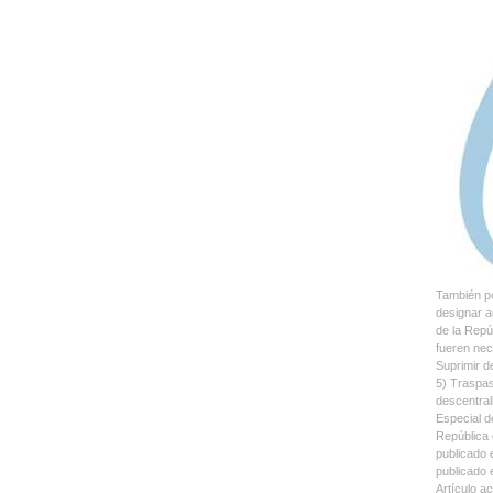
También po
designar a
de la Repú
fueren nec
Suprimir d
5) Traspas
descentral
Especial d
República 
publicado 
publicado 
Artículo a