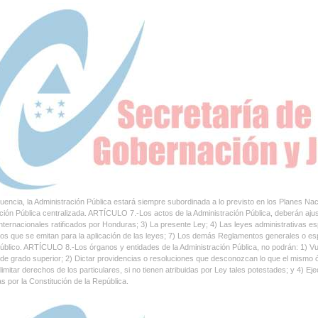
encia, la Administración Pública estará siempre subordinada a lo previsto en los Planes Nac
ción Pública centralizada. ARTÍCULO 7.-Los actos de la Administración Pública, deberán ajusta
nternacionales ratificados por Honduras; 3) La presente Ley; 4) Las leyes administrativas es
s que se emitan para la aplicación de las leyes; 7) Los demás Reglamentos generales o especi
blico. ARTÍCULO 8.-Los órganos y entidades de la Administración Pública, no podrán: 1) Vuln
de grado superior; 2) Dictar providencias o resoluciones que desconozcan lo que el mismo 
 limitar derechos de los particulares, si no tienen atribuidas por Ley tales potestades; y 4) E
s por la Constitución de la República.