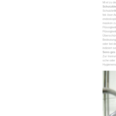
Mi el zu de
Schutzkl
Schutzbril
fek öser A
endoskopis
masken zum
Flüssigkei
Flüssigkei
Überschür
Bedeutung,
oder bei d
indiziert se
Sons ges
Zur Instru
sche oder 
Hygienema