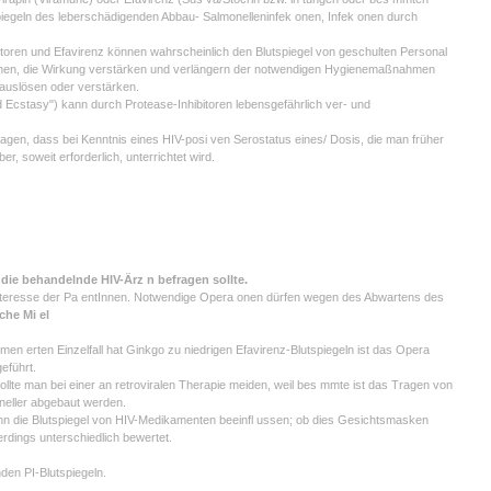
spiegeln des leberschädigenden Abbau- Salmonelleninfek onen, Infek onen durch
itoren und Efavirenz können wahrscheinlich den Blutspiegel von geschulten Personal
rhöhen, die Wirkung verstärken und verlängern der notwendigen Hygienemaßnahmen
uslösen oder verstärken.
cstasy") kann durch Protease-Inhibitoren lebensgefährlich ver- und
ragen, dass bei Kenntnis eines HIV-posi ven Serostatus eines/ Dosis, die man früher
, soweit erforderlich, unterrichtet wird.
 die behandelnde HIV-Ärz n befragen sollte.
m Interesse der Pa entInnen. Notwendige Opera onen dürfen wegen des Abwartens des
che Mi el
n erten Einzelfall hat Ginkgo zu niedrigen Efavirenz-Blutspiegeln ist das Opera
eführt.
lte man bei einer an retroviralen Therapie meiden, weil bes mmte ist das Tragen von
neller abgebaut werden.
nn die Blutspiegel von HIV-Medikamenten beeinfl ussen; ob dies Gesichtsmasken
erdings unterschiedlich bewertet.
den PI-Blutspiegeln.