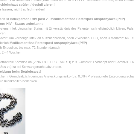
chleimhaut spülen / desinfi zieren!
 lassen, nicht aufschneiden!
eit ist
Indexperson: HIV posi v - Medikamentöse Postexpos onsprohylaxe (PEP)
on: HIV - Status unbekannt
testens Infek ologischer Status mit Einverständnis des Pa enten schnellstmöglich klären. Fal
oren.
Sofort, um vorherige Infek on auszuschließen, nach 2 Wochen: PCR, nach 3 Monaten: AK-T
derlich
Medikamentöse Postexposi onsprophylaxe (PEP)
h Exposi on, bis max. 72 Stunden danach
e:
2 - 4 Wochen
retrovirale Kombina on (2 NRTIs + 1 PL/1 NNRTI) z.B. Combivir + Viracept oder Combivir + Kal
(Sus va) ist bei Schwangerscha abzuraten.
eldung beim Betriebsarzt!
ichern. Grundsätzlich geringes Ansteckungsrisiko (ca. 0,3%) Professionelle Entsorgung sc
are Krankheiten bedenken