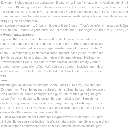
n Sekreten, insbesondere bei perkutaner Exposi on, z.B. bei Verletzung mit Kanülen oder Skal
ertragenen Blutmenge und vom Krankheitsstadium des Infi zierten abhängt, wird nach versch
ht so leicht sta wie z.B. bei HBV. Die bisherigen Erfahrungen zeigen, dass Infek onen bei Ärz
urden bei medizinischem Personal nur ganz wenige berufsbedingte Ansteckungsfälle beobach
ertragung
ist zu befürchten:
chen sozialen Kontakten, z.B. beim Händeschü eln  durch Tröpfcheninfek on, also durch E
rn entstehen  durch Gegenstände, die Erkrankte oder Virusträger berühren, z.B. Bücher, Zei
ne Hygienemassnahmen
ung von HIV-posi ven Pa entInnen stellt an die Hygiene keine höheren
gen als der Umgang mit Pa entInnen, die an anderen Erkrankungen leiden,
ger durch Blut oder Sekrete übertragen werden, wie z.B. Hepa s B oder C.
diesem Zusammenhang noch einmal daran erinnert, dass jede/r Pa entIn als
 infek ös zu gelten hat und dass die meisten hier empfohlenen Maßnahmen
der medizinischen Praxis und einer Krankenanstalt ohnehin befolgt werden
 bedarf keiner speziellen „Aids-Maßnahmen", sondern lediglich jener Hygi-
um Schutz vor Krankheiten, die durch Blut und Sekrete übertragen werden,
wird.
iene
Verrichtungen, bei denen ein direkter Kontakt mit Blut, Serum, Sekreten und
n Exkreten von Pa entInnen wahrscheinlich ist, sollten Handschuhe getragen
tex-Handschuhe haben bezüglich Dich gkeit und Reißfes gkeit güns gere
en als Vinyl-Handschuhe. Es sollten für den medizinischen Bereich nur
ndschuhe angekau werden, für die ein chargenmäßiges Prüfzeugnis eines
isierten Ins tuts vorliegt. Bei Blutabnahmen senken moderne, geschlossene
steme das Kontamina onsrisiko wesentlich.
u einer Kontamina on der Hände mit möglicherweise infek ösem Blut oder
 sind die Hände zuerst gründlich mit Wasser abzuspülen, mit Seife zu waschen,
Einmalhandtuch abzutrocknen und anschließend mit einem alkoholhäl gen