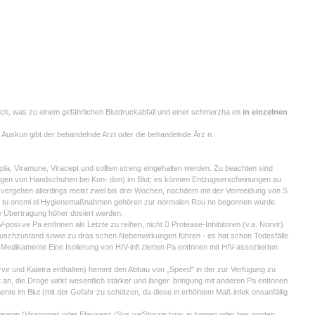
 sch, was zu einem gefährlichen Blutdruckabfall und einer schmerzha en
in einzelnen
Auskun gibt der behandelnde Arzt oder die behandelnde Ärz n.
pla, Viramune, Viracept und sollten streng eingehalten werden. Zu beachten sind
ragen von Handschuhen bei Kon- don) im Blut; es können Entzugserscheinungen au
n vergehen allerdings meist zwei bis drei Wochen, nachdem mit der Vermeidung von S
bs tu onsmi el Hygienemaßnahmen gehören zur normalen Rou ne begonnen wurde.
e Übertragung höher dosiert werden.
posi ve Pa entInnen als Letzte zu reihen, nicht  Protease-Inhibitoren (v.a. Norvir)
uschzustand sowie zu dras schen Nebenwirkungen führen - es hat schon Todesfälle
edikamente Eine Isolierung von HIV-infi zierten Pa entInnen mit HIV-assoziierten
orvir und Kaletra enthalten) hemmt den Abbau von „Speed" in der zur Verfügung zu
t an, die Droge wirkt wesentlich stärker und länger. bringung mit anderen Pa entInnen
nte im Blut (mit der Gefahr zu schützen, da diese in erhöhtem Maß infek onsanfällig
evirapin (Viramune) oder Efavirenz (Sus va/Stocrin bzw. in tungen oder bes mmten