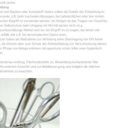
sinfi zieren.
eidung
len und Masken oder Kunststoﬀ visiere sollten bei Gefahr der Entstehung in-
erosole, z.B. beim trachealen Absaugen, bei zahnärztlichen oder bes mmten
chen Eingriﬀ en verwendet werden. Im Übrigen ist das Tragen von Gesichts-
 Selbstschutz beim Umgang mit HIV-Infi zierten nicht nö g.
tsundurchlässige Mäntel sind nur bei Eingriﬀ en zu tragen, bei denen viel
t anfällt, wie z.B. bei atroskopischen Opera onen.
zen haben als Maßnahme zur Verhütung einer Übertragung von HIV keine
 sie können aber zum Schutz der Arbeitskleidung vor Verschmutzung dienen
er Pfl ege von Aidspa entInnen mit opportunis schen Infek onen hygienisch
in.
mentenau ereitung, Flächendesinfek on, Behandlung kontaminierter Wä-
Pa entInnen-Geschirr und zur Abfallbesei gung sind lediglich die üblichen
ßnahmen zu beachten.