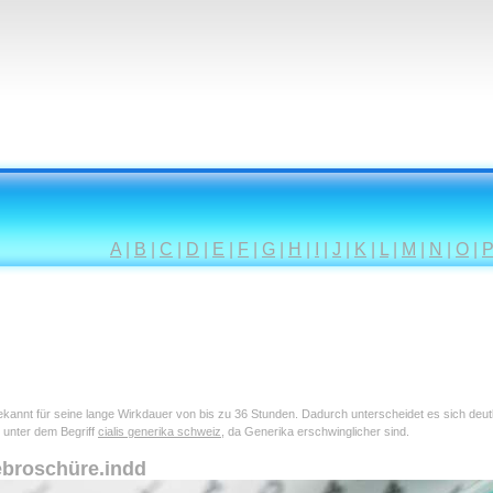
A
|
B
|
C
|
D
|
E
|
F
|
G
|
H
|
I
|
J
|
K
|
L
|
M
|
N
|
O
|
 bekannt für seine lange Wirkdauer von bis zu 36 Stunden. Dadurch unterscheidet es sich deu
 unter dem Begriff
cialis generika schweiz
, da Generika erschwinglicher sind.
ebroschüre.indd