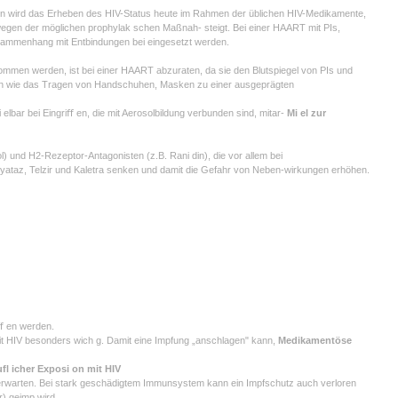
n wird das Erheben des HIV-Status heute im Rahmen der üblichen HIV-Medikamente,
gen der möglichen prophylak schen Maßnah- steigt. Bei einer HAART mit PIs,
ammenhang mit Entbindungen bei eingesetzt werden.
ommen werden, ist bei einer HAART abzuraten, da sie den Blutspiegel von PIs und
n wie das Tragen von Handschuhen, Masken zu einer ausgeprägten
i elbar bei Eingriﬀ en, die mit Aerosolbildung verbunden sind, mitar-
Mi el zur
nd H2-Rezeptor-Antagonisten (z.B. Rani din), die vor allem bei
taz, Telzir und Kaletra senken und damit die Gefahr von Neben-wirkungen erhöhen.
oﬀ en werden.
it HIV besonders wich g. Damit eine Impfung „anschlagen" kann,
Medikamentöse
fl icher Exposi on mit HIV
lg zu erwarten. Bei stark geschädigtem Immunsystem kann ein Impfschutz auch verloren
r) geimp wird.