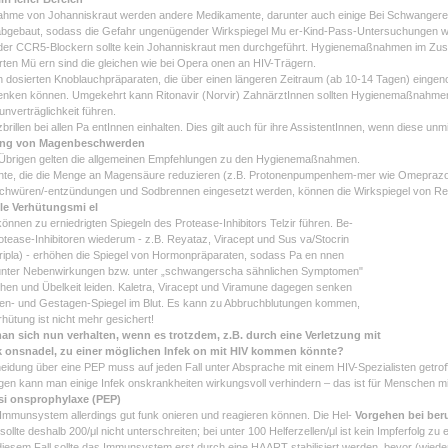
nahme von Johanniskraut werden andere Medikamente, darunter auch einige Bei Schwangere
abgebaut, sodass die Gefahr ungenügender Wirkspiegel Mu er-Kind-Pass-Untersuchungen we
er CCR5-Blockern sollte kein Johanniskraut men durchgeführt. Hygienemaßnahmen im Zus
ierten Mü ern sind die gleichen wie bei Opera onen an HIV-Trägern.
 dosierten Knoblauchpräparaten, die über einen längeren Zeitraum (ab 10-14 Tagen) eingen
nken können. Umgekehrt kann Ritonavir (Norvir) ZahnärztInnen sollten Hygienemaßnahme
nverträglichkeit führen.
brillen bei allen Pa entInnen einhalten. Dies gilt auch für ihre AssistentInnen, wenn diese unm
ng von Magenbeschwerden
m Übrigen gelten die allgemeinen Empfehlungen zu den Hygienemaßnahmen.
e, die die Menge an Magensäure reduzieren (z.B. Protonenpumpenhem-mer wie Omeprazol) u
hwüren/-entzündungen und Sodbrennen eingesetzt werden, können die Wirkspiegel von Reya
e Verhütungsmi el
nnen zu erniedrigten Spiegeln des Protease-Inhibitors Telzir führen. Be-
tease-Inhibitoren wiederum - z.B. Reyataz, Viracept und Sus va/Stocrin
tripla) - erhöhen die Spiegel von Hormonpräparaten, sodass Pa en nnen
 unter Nebenwirkungen bzw. unter „schwangerscha sähnlichen Symptomen"
hen und Übelkeit leiden. Kaletra, Viracept und Viramune dagegen senken
gen- und Gestagen-Spiegel im Blut. Es kann zu Abbruchblutungen kommen,
rhütung ist nicht mehr gesichert!
man sich nun verhalten, wenn es trotzdem, z.B. durch eine Verletzung mit
ek onsnadel, zu einer möglichen Infek on mit HIV kommen könnte?
eidung über eine PEP muss auf jeden Fall unter Absprache mit einem HIV-Spezialisten getr
gen kann man einige Infek onskrankheiten wirkungsvoll verhindern – das ist für Menschen m
i onsprophylaxe (PEP)
mmunsystem allerdings gut funk onieren und reagieren können. Die Hel-
Vorgehen bei beru
l sollte deshalb 200/μl nicht unterschreiten; bei unter 100 Helferzellen/μl ist kein Impferfo
diesem Fall sollte das Immunsystem erst durch eine HAART stabilisiert werden, bevor (wiede