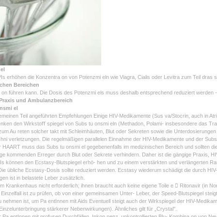
el
PIs erhöhen die Konzentra on von Potenzmi eln wie Viagra, Cialis oder Levitra zum Teil dras
schen Bereichen
on führen kann. Die Dosis des Potenzmi els muss deshalb entsprechend reduziert werden - 
 Praxis und Ambulanzbereich
nsmi el
gemeinen Teil angeführten Empfehlungen Einige HIV-Medikamente (Sus va/Stocrin, auch in Atri
enken den Wirkstoﬀ spiegel von Subs tu onsmi eln (Methadon, Polami- insbesondere das T
 zum Au reten solcher takt mit Schleimhäuten, Blut oder Sekreten sowie die Unterdosierunge
chni verletzungen. Die regelmäßigen parallelen Einnahme der HIV-Medikamente und der Su
r HAART muss das Subs tu onsmi el gegebenenfalls im medizinischen Bereich und sollten di
rage kommenden Erreger durch Blut oder Sekrete verhindern. Daher ist die gängige Praxis, HIV-
 können den Ecstasy-Blutspiegel erhö- hen und zu einem verstärkten und verlängerten Ra
ie übliche Ecstasy-Dosis sollte reduziert werden. Ecstasy wiederum schädigt die durch HIV-M
en ist in belastete Leber zusätzlich.
im Krankenhaus nicht erforderlich; ihnen braucht auch keine eigene Toile e  Ritonavir (in N
 Einzelfall ist zu prüfen, ob von einer gemeinsamen Unter- Leber, der Speed-Blutspiegel steig
 nehmen ist, um Pa entInnen mit Aids Eventuell steigt auch der Wirkspiegel der HIV-Medikame
 Einzelunterbringung stärkerer Nebenwirkungen). Ähnliches gilt für „Crystal".
ür Pa entInnen mit profusen Durchfällen, Inkon nenz, unkontrollierten Blu- Kombina on von N