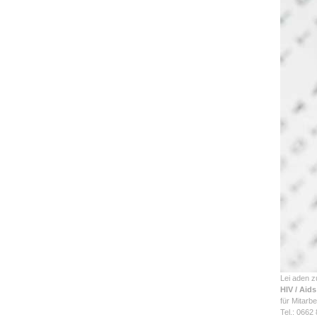
Lei aden 
HIV / Aids
für Mitarb
Tel.: 0662