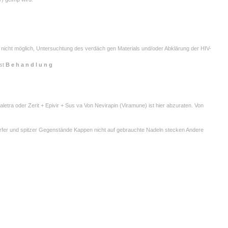
ls nicht möglich, Untersuchtung des verdäch gen Materials und/oder Abklärung der HIV-
est
B e h a n d l u n g
etra oder Zerit + Epivir + Sus va Von Nevirapin (Viramune) ist hier abzuraten. Von
harfer und spitzer Gegenstände Kappen nicht auf gebrauchte Nadeln stecken Andere