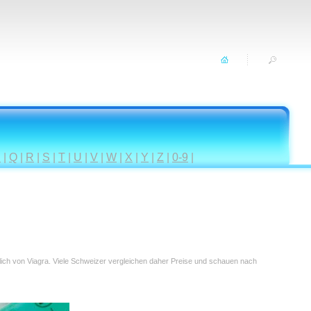
P
|
Q
|
R
|
S
|
T
|
U
|
V
|
W
|
X
|
Y
|
Z
|
0-9
|
tlich von Viagra. Viele Schweizer vergleichen daher Preise und schauen nach