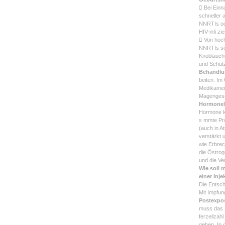
 Bei Ein
schneller 
NNRTIs od
HIV-infi z
 Von hoch
NNRTIs se
Knoblauchu
und Schutz
Behandlu
beiten. I
Medikament
Magengesc
Hormonell
Hormone kö
s mmte Pro
(auch in A
verstärkt
wie Erbrec
die Östro
und die Ve
Wie soll 
einer Inj
Die Entsch
Mit Impfun
Postexpos
muss das I
ferzellzah
gehen. In 