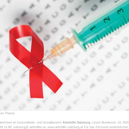
zum Thema
eiterInnen im Gesundheits- und Sozialbereich
Aidshilfe Salzburg
, Linzer Bundesstr. 10, 502
 88 14 88, salzburg@ aidshilfen.at ,www.aidshilfe-salzburg.at Für das Personal medizinischer