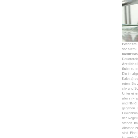
Potenzmi 
Vor allem 
medizini
Dauererek 
Ärztliche
Subs tu o
Die im all
Kaletra) s
reten. Bis
ch- und S
Unter eine
aller in F
und NNRTIs
gegeben. D
Erkrankung
der Regel 
stehen. Im
Abstand zu
sind. Eine
ist auch f