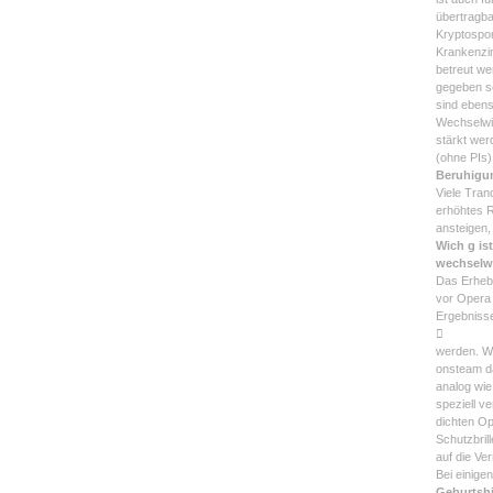
übertragba
Kryptospor
Krankenzim
betreut we
gegeben s
sind ebens
Wechselwi
stärkt wer
(ohne PIs)
Beruhigun
Viele Tran
erhöhtes R
ansteigen,
Wich g is
wechselw
Das Erhebe
vor Opera 
Ergebniss

werden. We
onsteam d
analog wie
speziell v
dichten Op
Schutzbril
auf die Ve
Bei einige
Geburtshil