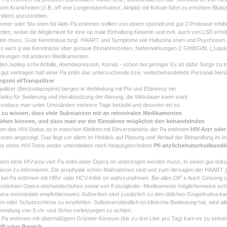
ren Krankheiten (z.B. oﬀ ene Lungentuberkulose, Atripla) mit Kokain führt zu erhöhten Blut
idien) anzustreben.
mer oder Sta onen für Aids-Pa entInnen sollten von einem speziell und gut  Protease-Inhib
rden, wobei die Möglichkeit für eine op male Einhaltung Ketamin und evtl. auch von LSD e
ein muss. Gute Kenntnisse bzgl. HAART und Symptome wie Halluzina onen und Psychosen a
o wich g wie Kenntnisse über genaue Einnahmezeiten, Nebenwirkungen  GHB/GBL („Liquid E
rkungen mit anderen Medikamenten.
den (epilep sche Anfälle, Atemdepression, Koma) - schon bei geringer Es ist dafür Sorge zu t
 gut vertragen hat! einer Pa entIn das untersuchende bzw. weiterbehandelnde Personal hierüber
gsmi el/Tranquilizer
quilizer (Benzodiazepine) bergen in Verbindung mit PIs und Efavirenz ein
isiko für Sedierung und Herabsetzung der Atmung; die Wirkdauer kann stark
 sodass man unter Umständen mehrere Tage betäubt und desorien ert ist.
t zu wissen, dass viele Substanzen mit an retroviralen Medikamenten
irken können, und dass man vor der Einnahme möglichst den behandelnden
n des HIV-Status ist in manchen Kliniken mit Einverständnis der Pa entInnen
HIV-Arzt oder
onen angezeigt. Das liegt vor allem im Hinblick auf Planung und Verlauf der Behandlung i
es eines HIV-Tests weder unterbleiben noch hinausgeschoben
Pfl anzliche/naturheilkundli
nn ein/e HIV-posi ve/r Pa entIn einer Opera on unterzogen werden muss, In einem gut dokume
avon zu informieren. Die prophylak schen Maßnahmen sind und zum Versagen der HAART g
 bei Pa entInnen mit HBV- oder HCV-Infek on wahrzunehmen. Bei allen OP´s Auch Ginseng sol
erstärkten Opera onshandschuhen sowie von fl üssigkeits- Medikamente möglicherweise sch
era onsmänteln empfehlenswert. Außerdem sind zusätzlich zu den üblichen Grapefruitsa ka
len oder Schutzschirme zu empfehlen. Selbstverständlich ist klinische Bedeutung hat, wird all
rmeidung von S ch- und Schni verletzungen zu achten.
n Pa entInnen mit übermäßigem Grüntee-Konsum (bis zu drei Liter pro Tag) kam es zu sinken
fl icher Bereich