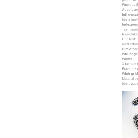
Wunde / S
Ausbluten
Infl uenza
beste Impfz
Indexpers
Titer, spä
Risikofakt
HIV Test: 
nicht erfor
Direkt
nac
Wie lang
Womit:
3-fach an 
Efavirenz 
Wich g: M
Material s
übertragb