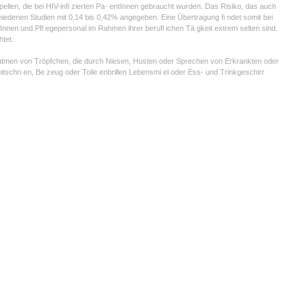
pellen, die bei HIV-infi zierten Pa- entInnen gebraucht wurden. Das Risiko, das auch
iedenen Studien mit 0,14 bis 0,42% angegeben. Eine Übertragung fi ndet somit bei
tInnen und Pfl egepersonal im Rahmen ihrer berufl ichen Tä gkeit extrem selten sind.
tet.
inatmen von Tröpfchen, die durch Niesen, Husten oder Sprechen von Erkrankten oder
tschri en, Be zeug oder Toile enbrillen Lebensmi el oder Ess- und Trinkgeschirr