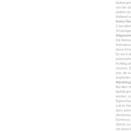
bluthal ge
von der üb
weitem nic
Weltweit w
Keine Üb
 bei übli
Virusträge
Allgemei
Die Betreu
Anforderun
deren Erre
Es sei in 
potenziell
im Alltag 
müssen. Es
ene, die z
empfohlen 
Händehyg
Bei allen 
bluthäl ge
werden. La
Eigenscha 
solche Ha
dazu autor
Abnahmesy
Kommt es z
Sekret, so
mit einem 