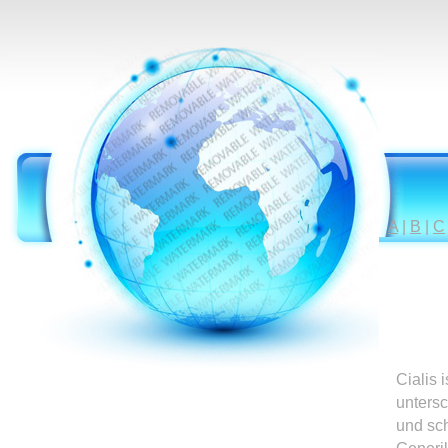
A
|
B
|
C
Cialis 
untersc
und sc