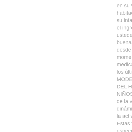
en su 
habita
su inf
el ing
ustede
buenas
desde 
moment
medica
los úl
MODE
DEL 
NIÑOS
de la 
dinámi
la act
Estas 
especi