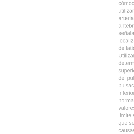
cómoda
utiliz
arteri
antebr
señala
locali
de lat
Utiliz
determ
superi
del pu
pulsac
inferi
normal
valore
límite
que se
causas