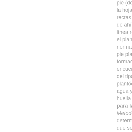
pie (d
la hoj
rectas
de ahí
línea 
el pla
normal
pie pl
formad
encuen
del ti
plantó
agua y
huella
para l
Metodo
determ
que se