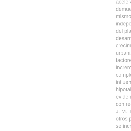
aceler
demues
mismo 
indepe
del pl
desarr
crecim
urbani
factor
increm
comple
influe
hipota
eviden
con re
J. M. 
otros 
se inc