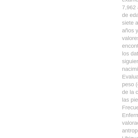
7,962 
de eda
siete 
años y
valore
encont
los da
siguie
nacimi
Evalua
peso (
de la 
las pi
Frecue
Enferm
valora
antrop