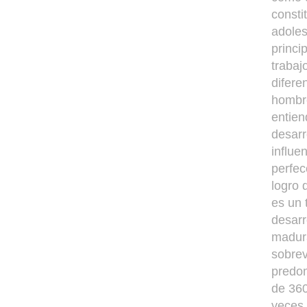
consti
adoles
princi
trabaj
difere
hombre
entien
desarr
influe
perfec
logro 
es un 
desarr
madura
sobrev
predom
de 360
veces,