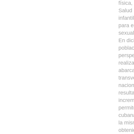
física
Salud 
infant
para e
sexual
En dic
poblac
perspe
realiz
abarca
transv
nacion
result
increm
permit
cubana
la mis
obteni