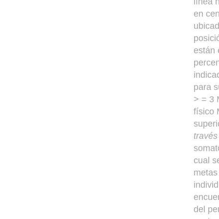
línea 
en cen
ubicad
posici
están 
percen
indica
para s
> = 3 
físico
superi
través
somato
cual s
metas 
indivi
encuen
del pe