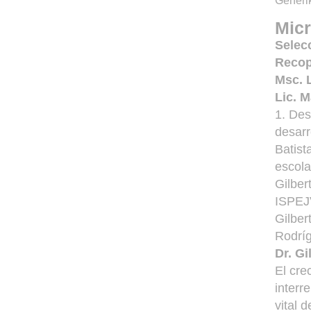
Generik
Micr
Selec
Recop
Msc. 
Lic. 
1. Des
desarr
Batist
escola
Gilber
ISPEJV
Gilber
Rodrí
Dr. Gi
El cre
interr
vital 