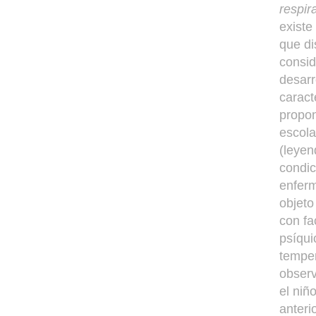
respir
existe
que di
consid
desarr
caract
propon
escola
(leyen
condic
enferm
objeto
con fa
psíqui
temper
observ
el niñ
anteri