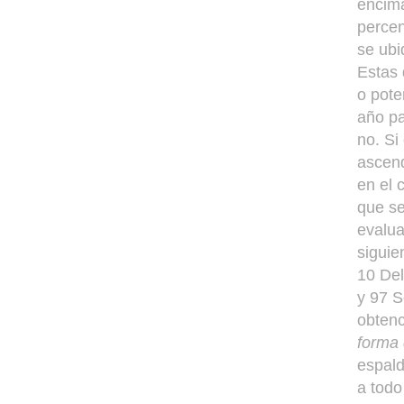
encima
percen
se ubi
Estas 
o pote
año pa
no. Si
ascend
en el 
que se
evalua
siguie
10 Del
y 97 S
obten
forma 
espald
a todo