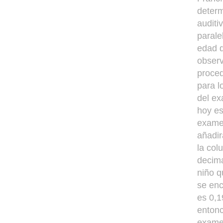
determ
auditi
parale
edad d
observ
proced
para l
del ex
hoy es
examen
añadir
la col
decima
niño q
se enc
es 0,1
entonc
examen