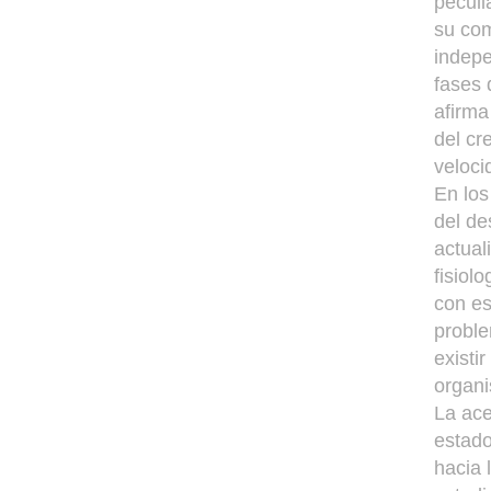
peculi
su com
indepe
fases 
afirma
del cr
veloci
En los
del de
actual
fisiol
con es
proble
existi
organi
La ace
estado
hacia 