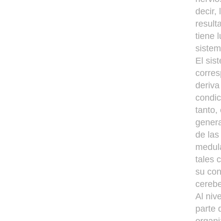
decir,
result
tiene 
siste
El sis
corres
deriva
condic
tanto,
genera
de las
medula
tales 
su con
cerebe
Al niv
parte 