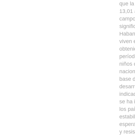
que la
13,01 
campo 
signif
Habana
viven 
obteni
períod
niños 
nacion
base d
desarr
indica
se ha 
los pa
estabi
espera
y resi