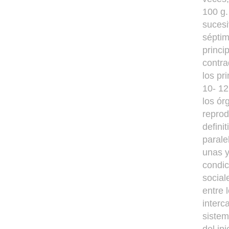
100 g.
sucesi
séptim
princi
contra
los pr
10- 12
los ór
reprod
defini
parale
unas y
condic
social
entre 
interc
sistem