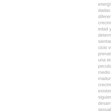
energí
dadas 
difere
crecim
edad y
determ
sienta
ciclo 
prenat
una et
peculi
medio 
madura
crecim
existe
siguie
desarr
sexual