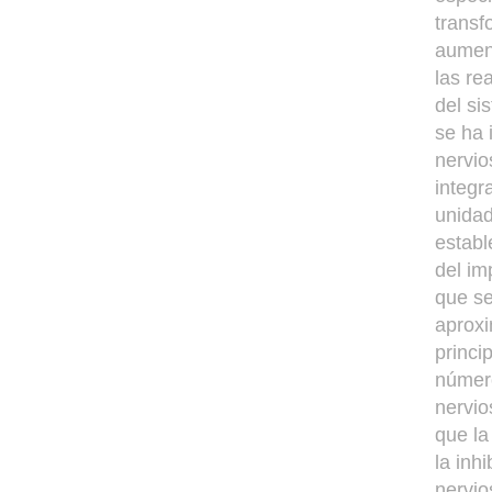
transf
aument
las re
del si
se ha 
nervio
integr
unidad
establ
del im
que se
aproxi
princi
número
nervio
que la
la inh
nervio