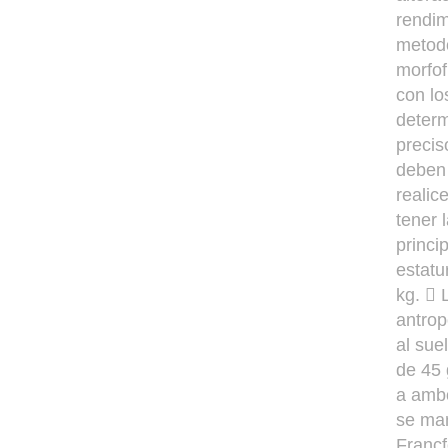
rendim
metodo
morfof
con lo
determ
precis
deben 
realic
tener 
princi
estatu
kg.  
antrop
al sue
de 45
a ambo
se man
Francf