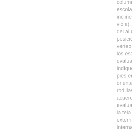
column
escola
inclin
viola)
del al
posici
verteb
los es
evalua
indíqu
pies e
oriént
rodill
acuerd
evalua
la tel
extern
intern