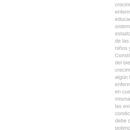
crecim
enferm
educac
sistem
estado
de las
niños 
Consti
del bi
crecim
algún 
enferm
en cua
misma 
las ex
condic
debe c
potenc