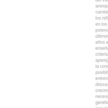
del in
antrop
cambia
los ni
en los
potenc
último
años a
enseña
criter
aparej
la con
posibi
entren
discus
crecim
necesa
genéti