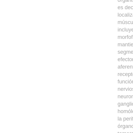
organi
es dec
locali
múscul
incluy
morfof
mantie
segmen
efecto
aferen
recept
funció
nervio
neuron
gangli
homólo
la per
órgano