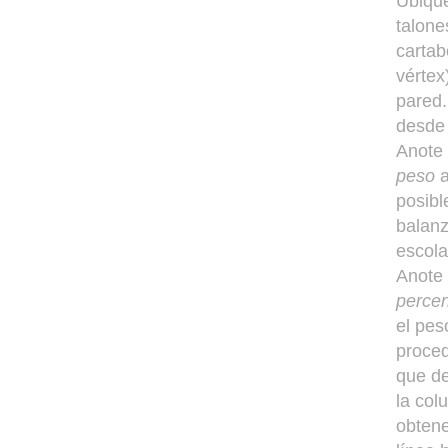
Ubique
talone
cartab
vértex
pared.
desde 
Anote 
peso
posibl
balanz
escola
Anote 
percen
el pes
proced
que de
la col
obtene