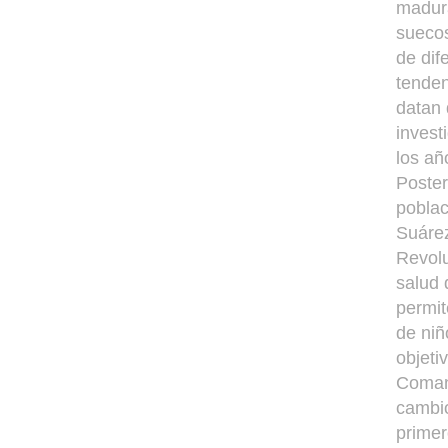
madura
suecos
de dif
tenden
datan 
invest
los añ
Poster
poblac
Suárez
Revolu
salud 
permit
de niñ
objeti
Comand
cambio
primer