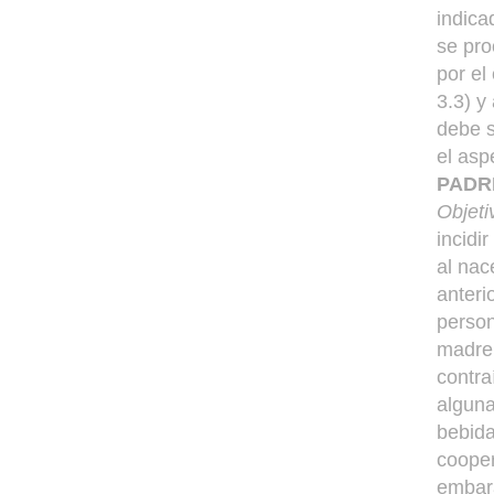
indica
se pro
por el
3.3) y
debe s
el asp
PADR
Objeti
incidi
al nac
anteri
person
madre 
contra
alguna
bebida
cooper
embar