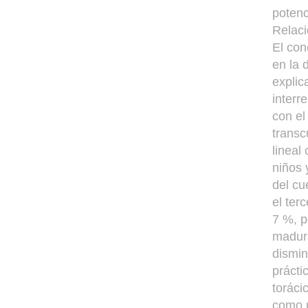
potenc
Relaci
El con
en la 
explic
interr
con el
transc
lineal
niños 
del cu
el ter
7 %, p
madura
dismin
prácti
toráci
como u