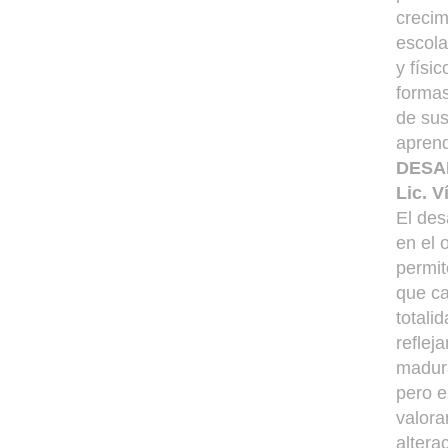
crecim
escola
y físi
formas
de sus
aprend
DESA
Lic. 
El des
en el 
permit
que ca
totali
reflej
madura
pero e
valora
altera