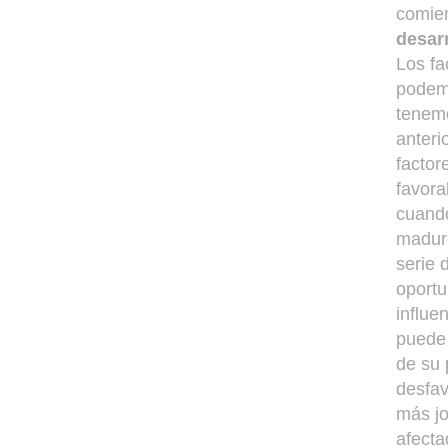
comien
desarr
Los fa
podemo
tenemo
anteri
factor
favora
cuando
madur
serie 
oportu
influe
puede 
de su 
desfav
más jo
afecta