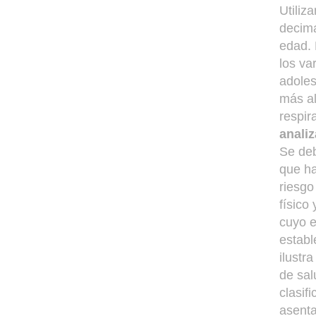
Utiliz
decima
edad. 
los va
adoles
más al
respir
anali
Se deb
que ha
riesgo
físico
cuyo e
establ
ilustr
de sal
clasif
asenta