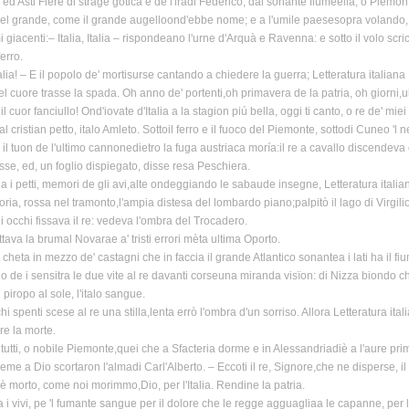
a, ed Asti Fiere di strage gotica e de l'iradi Federico, dal sonante fiumeella, o Piemon
l grande, come il grande augelloond'ebbe nome; e a l'umile paesesopra volando, fulvo, 
i giacenti:– Italia, Italia – rispondeano l'urne d'Arquà e Ravenna: e sotto il volo scri
ferro.
Italia! – E il popolo de' mortisurse cantando a chiedere la guerra; Letteratura italian
el cuore trasse la spada. Oh anno de' portenti,oh primavera de la patria, oh giorni,ul
l cuor fanciullo! Ond'iovate d'Italia a la stagion piú bella, oggi ti canto, o re de' m
l cristian petto, italo Amleto. Sottoil ferro e il fuoco del Piemonte, sottodi Cuneo 'l
il tuon de l'ultimo cannonedietro la fuga austriaca moría:il re a cavallo discendeva c
asse, ed, un foglio dispiegato, disse resa Peschiera.
a i petti, memori de gli avi,alte ondeggiando le sabaude insegne, Letteratura itali
loria, rossa nel tramonto,l'ampia distesa del lombardo piano;palpitò il lago di Virgil
i occhi fissava il re: vedeva l'ombra del Trocadero.
ttava la brumal Novarae a' tristi errori mèta ultima Oporto.
 cheta in mezzo de' castagni che in faccia il grande Atlantico sonantea i lati ha il f
o de i sensitra le due vite al re davanti corseuna miranda visïon: di Nizza biondo ch
piropo al sole, l'italo sangue.
hi spenti scese al re una stilla,lenta errò l'ombra d'un sorriso. Allora Letteratura it
re la morte.
tutti, o nobile Piemonte,quei che a Sfacteria dorme e in Alessandriadiè a l'aure primo
sieme a Dio scortaron l'almadi Carl'Alberto. – Eccoti il re, Signore,che ne disperse, i
 è morto, come noi morimmo,Dio, per l'Italia. Rendine la patria.
 a i vivi, pe 'l fumante sangue per il dolore che le regge agguagliaa le capanne, per la