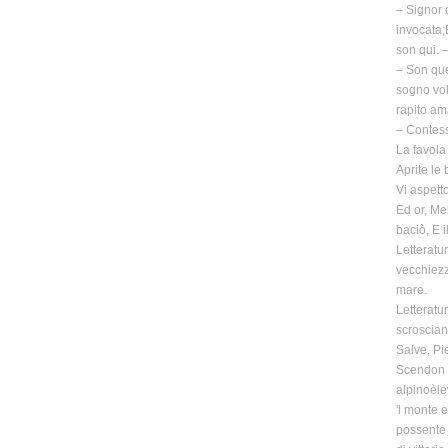
– Signor 
invocata;
son qui. –
– Son que
sogno vol
rapito am
– Contess
La favola 
Aprite le 
Vi aspett
Ed or, Me
baciò, E 
Letteratu
vecchiezza
mare.
Letteratu
scrosciant
Salve, Pi
Scendon p
alpinoèle
'l monte e
possente 