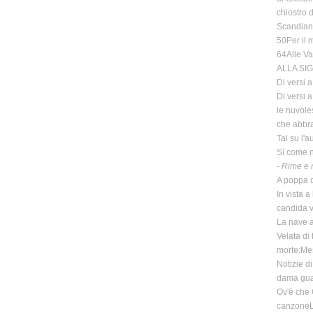
chiostro 
Scandiano
50Per il 
64Alle Va
ALLA SI
Di versi 
Di versi 
le nuvole
che abbra
Tal su l'
Sí come n
- Rime e r
A poppa di
In vista 
candida ve
La nave a
Velata di
morte:Mes
Notizie di
dama guar
Ov'è che 
canzoneLe