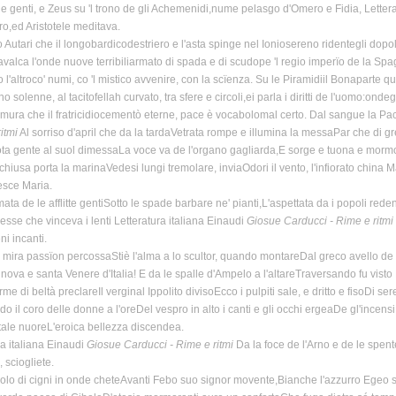
 le genti, e Zeus su 'l trono de gli Achemenidi,nume pelasgo d'Omero e Fidia, Letter
o,ed Aristotele meditava.
o Autari che il longobardicodestriero e l'asta spinge nel Ioniosereno ridentegli dopo
alca l'onde nuove terribiliarmato di spada e di scudope 'l regio imperïo de la Spagn
ro l'altroco' numi, co 'l mistico avvenire, con la scïenza. Su le Piramidiil Bonapar
solenne, al tacitofellah curvato, tra sfere e circoli,ei parla i diritti de l'uomo:ondegg
e mura che il fratricidiocementò eterne, pace è vocabolomal certo. Dal sangue la Pa
itmi
Al sorriso d'april che da la tardaVetrata rompe e illumina la messaPar che di g
ota gente al suol dimessaLa voce va de l'organo gagliarda,E sorge e tuona e mormo
chiusa porta la marinaVedesi lungi tremolare, inviaOdori il vento, l'infiorato china M
esce Maria.
ata de le afflitte gentiSotto le spade barbare ne' pianti,L'aspettata da i popoli redent
d'Iesse che vinceva i lenti Letteratura italiana Einaudi
Giosue Carducci - Rime e ritmi
eni incanti.
 mira passïon percossaStiè l'alma a lo scultor, quando montareDal greco avello de l
 nova e santa Venere d'Italia! E da le spalle d'Ampelo a l'altareTraversando fu visto 
rme di beltà preclareIl verginal Ippolito divisoEcco i pulpiti sale, e dritto e fisoDi 
do il coro delle donne a l'oreDel vespro in alto i canti e gli occhi ergeaDe gl'incens
tale nuoreL'eroica bellezza discendea.
ra italiana Einaudi
Giosue Carducci - Rime e ritmi
Da la foce de l'Arno e de le spente
, sciogliete.
lo di cigni in onde cheteAvanti Febo suo signor movente,Bianche l'azzurro Egeo so