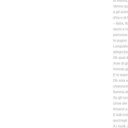
di vittori
Venne que
a gli anim
d'ira e di 
– Italia, 
sacro e n
percosse i
in pugno a
Languido 
allegri,tr
Oh qual d
Arse di g
immoto,gl
E lo aspe
Oh sola e
crepuscol
fiamma di 
Su gli occ
cinse del 
Innanzi a 
E tutti in
anch'egli
A i morti,