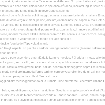
a i sparsi Liguri romanotermine Ceva e nuova d'Aleramo Oh, pria ch'Alasia al giovi
vera vita e ricco amor chiedendoa la spelonca d'Àrdena, lasciatelungi le selve di Ge
o, urlandoarabe torme dilagâr fin dove Genova splende.
alcato vol de le fischiantial sol di maggio scimitarre azzurre Letteratura italiana Eina
l'are di MariaVergin le mani, pallide, discinte,via trascinate pe' capelli a' molti letti d
 a i venti su per le castellavigili lungo le selvose Langhela fida a Cristo e Cesare 
ore e di valor cresciuta,gente di pugne e di canzoni amica,di lance e scudi infrant
stelle,imperïal meteora d'Italia Dietro le vien co 'l Po, con la sua biancacroce, con gli
 e ciglia sotto le visierebalena il raggio del latin consiglio.
uci; e l'aquila de l'Alpe vola d'avanti.
 'l Po gli aspetta, oh piú che il sertodi Berengario! A lor servon gli eventi Letteratu
gnan per loro.
 cade e pare ascendere ombralà da le Langhe nuvolose? O grigiain mezzo a le due B
 re, tre giorni, senza vitto, senza contro al valor repubblicano in cerchiobattente a fi
e del castello avito,giovine, bello, pallido, senz'ira,ei maneggiava sopra i salïenti la
 morto cavaliere intornoda l'erme torri nel ceruleo vesprol'ombre de gli avi; ma non i
ro i canori peregrin dal colle di Tenda al mare.
saggi ed altri messaggerimanda or la Francia. Ride su l'eterne Letteratura italiana 
in balza, angel di guerra, volala marsigliese. Svegliansi al galoppode' cavalieri d'Aug
te dice a' suoi, da MonteZemolo uscendo al Tanaro sonante– Soldati, Annibal supe
 in greppo su 'l cavallo biancosaetta il còrso. Spiovongli le chiomein doppia lista ne