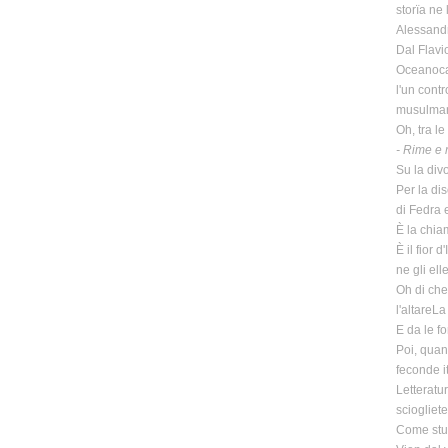
storïa ne
Alessandr
Dal Flavi
Oceanocav
l'un cont
musulmano 
Oh, tra l
- Rime e r
Su la div
Per la dis
di Fedra 
È la chiam
È il fior 
ne gli ell
Oh di che
l'altareLa
E da le fo
Poi, quan
feconde i
Letteratu
sciogliete
Come stuo