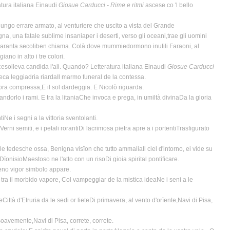
atura italiana Einaudi
Giosue Carducci - Rime e ritmi
ascese co 'l bello
lungo errare armato, al venturiere che uscito a vista del Grande
a, una fatale sublime insaniaper i deserti, verso gli oceani,trae gli uomini
te quaranta secoliben chiama. Colà dove mummiedormono inutili Faraoni, al
iano in alto i tre colori.
cesolleva candida l'ali. Quando? Letteratura italiana Einaudi
Giosue Carducci
reca leggiadria riardaIl marmo funeral de la contessa.
ra compressa,E il sol dardeggia. E Nicolò riguarda.
andorlo i rami. E tra la litaniaChe invoca e prega, in umiltà divinaDa la gloria
iNe i segni a la vittoria sventolanti.
Verni semiti, e i petali rorantiDi lacrimosa pietra apre a i portentiTrasfigurato
e tedesche ossa, Benigna visïon che tutto ammaliaIl ciel d'intorno, ei vide su
DïonisioMaestoso ne l'atto con un risoDi gioia spirital pontificare.
sereno vigor simbolo appare.
i tra il morbido vapore, Col vampeggiar de la mistica ideaNe i seni a le
Città d'Etruria da le sedi or lieteDi primavera, al vento d'orïente,Navi di Pisa,
avemente,Navi di Pisa, correte, correte.