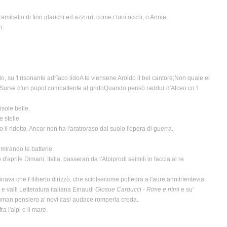
micello di fiori glauchi ed azzurri, come i tuoi occhi, o Annie.
i.
o, su 'l risonante adrïaco lidoA te viensene Aroldo il bel cantore;Non quale ei
oreSurse d'un popol combattente al gridoQuando pensò raddur d'Alceo co 'l
sole belle.
 stelle.
idotto. Ancor non ha l'aratroraso dal suolo l'opera di guerra.
 mirando le batterie.
aprile Dimani, Italia, passeran da l'Alpiprodi seimili in faccia al re
uinava che Filiberto dirizzò, che sciolsecome polledra a l'aure annitrïentevia
 e valli Letteratura italiana Einaudi
Giosue Carducci - Rime e ritmi
e su'
ie;uman pensiero a' novi casi audace romperla creda.
a l'alpi e il mare.