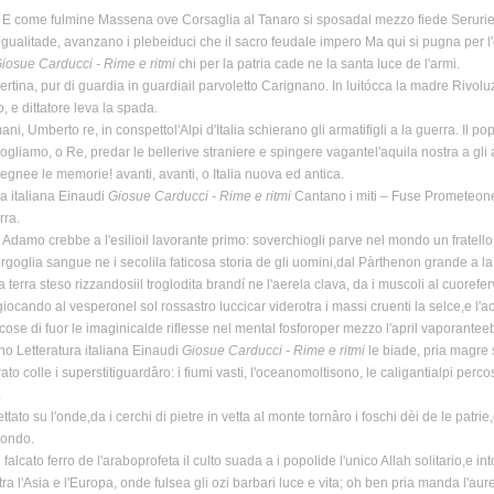
E come fulmine Massena ove Corsaglia al Tanaro si sposadal mezzo fiede Serurier, sin
'egualitade, avanzano i plebeiduci che il sacro feudale impero Ma qui si pugna per l'o
iosue Carducci - Rime e ritmi
chi per la patria cade ne la santa luce de l'armi.
ertina, pur di guardia in guardiail parvoletto Carignano. In luitócca la madre Rivoluz
o, e dittatore leva la spada.
ani, Umberto re, in conspettol'Alpi d'Italia schierano gli armatifigli a la guerra. Il po
gliamo, o Re, predar le bellerive straniere e spingere vagantel'aquila nostra a gli amp
segnee le memorie! avanti, avanti, o Italia nuova ed antica.
ra italiana Einaudi
Giosue Carducci - Rime e ritmi
Cantano i miti – Fuse Prometeone
rra.
 Adamo crebbe a l'esilioil lavorante primo: soverchiogli parve nel mondo un fratello:
rgoglia sangue ne i secolila faticosa storia de gli uomini,dal Pàrthenon grande a 
a terra steso rizzandosiil troglodita brandí ne l'aerela clava, da i muscoli al cuorefe
li giocando al vesperonel sol rossastro luccicar viderotra i massi cruenti la selce,e l'a
cose di fuor le imaginicalde riflesse nel mental fosforoper mezzo l'april vaporanteebri 
no Letteratura italiana Einaudi
Giosue Carducci - Rime e ritmi
le biade, pria magre 
to colle i superstitiguardâro: i fiumi vasti, l'oceanomoltisono, le caligantialpi perc
.
gettato su l'onde,da i cerchi di pietre in vetta al monte tornâro i foschi dèi de le patr
mondo.
l falcato ferro de l'araboprofeta il culto suada a i popolide l'unico Allah solitario,e 
tra l'Asia e l'Europa, onde fulsea gli ozi barbari luce e vita; oh ben pria manda l'au