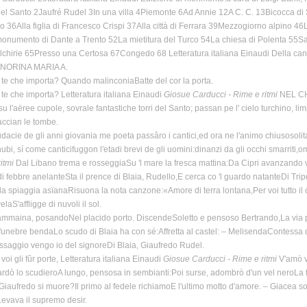
del Santo 2Jaufré Rudel 3In una villa 4Piemonte 6Ad Annie 12A C. C. 13Bicocca
 36Alla figlia di Francesco Crispi 37Alla città di Ferrara 39Mezzogiorno alpino 4
monumento di Dante a Trento 52La mietitura del Turco 54La chiesa di Polenta 55S
lchirie 65Presso una Certosa 67Congedo 68 Letteratura italiana Einaudi Della canzon
GNORINA MARIA A.
a te che importa? Quando malinconiaBatte del cor la porta.
a te che importa? Letteratura italiana Einaudi
Giosue Carducci - Rime e ritmi
NEL CHI
su l'aëree cupole, sovrale fantastiche torri del Santo; passan pe l' cielo turchino, l
ccian le tombe.
audacie de gli anni giovania me poeta passâro i cantici,ed ora ne l'animo chiusosoli
ubi, sí come canticifuggon l'etadi brevi de gli uomini:dinanzi da gli occhi smarriti,om
itmi
Dal Libano trema e rosseggiaSu 'l mare la fresca mattina:Da Cipri avanzando v
 febbre anelanteSta il prence di Blaia, Rudello,E cerca co 'l guardo natanteDi Tripoli
a la spiaggia asïanaRisuona la nota canzone:«Amore di terra lontana,Per voi tutto il 
laS'affligge di nuvoli il sol.
mmaina, posandoNel placido porto. DiscendeSoletto e pensoso Bertrando,La via pe
 funebre bendaLo scudo di Blaia ha con sé:Affretta al castel: – MelisendaContessa
saggio vengo io del signoreDi Blaia, Giaufredo Rudel.
 voi gli fûr porte, Letteratura italiana Einaudi
Giosue Carducci - Rime e ritmi
V'amò vi
dò lo scudieroA lungo, pensosa in sembianti:Poi surse, adombrò d'un vel neroLa fac
Giaufredo si muore?Il primo al fedele richiamoE l'ultimo motto d'amore. – Giacea so
vava il supremo desir.