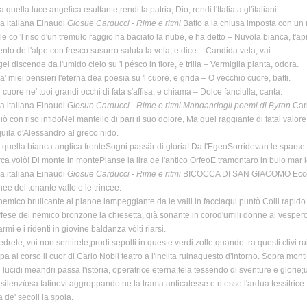
 quella luce angelica esultante,rendi la patria, Dio; rendi l'Italia a gl'italiani.
ra italiana Einaudi
Giosue Carducci - Rime e ritmi
Batto a la chiusa imposta con un ra
ole co 'l riso d'un tremulo raggio ha baciato la nube, e ha detto – Nuvola bianca, t'apr
vento de l'alpe con fresco susurro saluta la vela, e dice – Candida vela, vai.
gel discende da l'umido cielo su 'l pésco in fiore, e trilla – Vermiglia pianta, odora.
' miei pensieri l'eterna dea poesia su 'l cuore, e grida – O vecchio cuore, batti.
l cuore ne' tuoi grandi occhi di fata s'affisa, e chiama – Dolce fanciulla, canta.
ra italiana Einaudi
Giosue Carducci - Rime e ritmi
Mandandogli poemi di Byron
Carl
ò con riso infidoNel mantello di pari il suo dolore, Ma quel raggiante di fatal val
uila d'Alessandro al greco nido.
 quella bianca anglica fronteSogni passâr di gloria! Da l'EgeoSorridevan le sparse i
rca volò! Di monte in montePianse la lira de l'antico OrfeoE tramontaro in buio mar le
ra italiana Einaudi
Giosue Carducci - Rime e ritmi
BICOCCA DI SAN GIACOMO Ecco il r
nee del tonante vallo e le trincee.
 nemico brulicante al pianoe lampeggiante da le valli in facciaqui puntò Colli rapido
ffese del nemico bronzone la chiesetta, già sonante in corod'umili donne al vespero d'
rmi e i ridenti in giovine baldanza vólti riarsi.
drete, voi non sentirete,prodi sepolti in queste verdi zolle,quando tra questi clivi r
pa al corso il cuor di Carlo Nobil teatro a l'inclita ruinaquesto d'intorno. Sopra monti
n lucidi meandri passa l'istoria, operatrice eterna,tela tessendo di sventure e glor
 silenzïosa fatinovi aggroppando ne la trama anticatesse e ritesse l'ardua tessitrice fr
 de' secoli la spola.