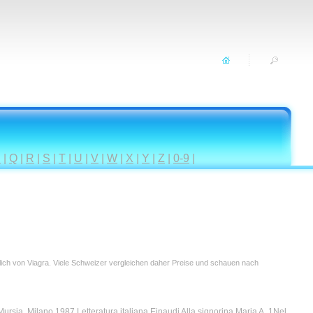
P
|
Q
|
R
|
S
|
T
|
U
|
V
|
W
|
X
|
Y
|
Z
|
0-9
|
tlich von Viagra. Viele Schweizer vergleichen daher Preise und schauen nach
 Mursia, Milano 1987 Letteratura italiana Einaudi Alla signorina Maria A. 1Nel