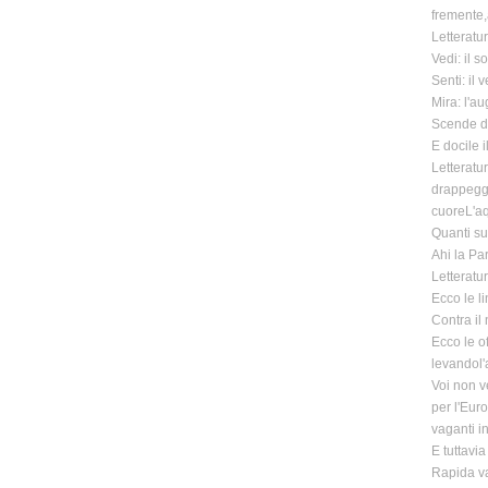
fremente,a
Letteratu
Vedi: il s
Senti: il 
Mira: l'au
Scende da
E docile i
Letteratu
drappeggi
cuoreL'aq
Quanti su
Ahi la Pa
Letteratu
Ecco le li
Contra il
Ecco le o
levandol'a
Voi non ve
per l'Euro
vaganti i
E tuttavia
Rapida va