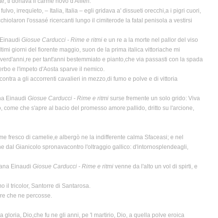
te, ti donava il carme novo d'Alfieri.
irrequïeto, – Italia, Italia – egli gridava a' dissueti orecchi,a i pigri cuori,
cchiolaron l'ossasé ricercanti lungo il cimiterode la fatal penisola a vestirsi
a Einaudi
Giosue Carducci - Rime e ritmi
e un re a la morte nel pallor del viso
timi giorni del fiorente maggio, suon de la prima italica vittoriache mi
iei verd'anni,re per tant'anni bestemmiato e pianto,che via passasti con la spada
 nerbo e l'impeto d'Aosta sparve il nemico.
ontra a gli accorrenti cavalieri in mezzo,di fumo e polve e di vittoria
ana Einaudi
Giosue Carducci - Rime e ritmi
surse fremente un solo grido: Viva
io, come che s'apre al bacio del promesso amore:pallido, dritto su l'arcione,
iume fresco di camelie,e albergò ne la indifferente calma Sfaceasi; e nel
e dal Gianicolo spronavacontro l'oltraggio gallico: d'intornosplendeagli,
aliana Einaudi
Giosue Carducci - Rime e ritmi
venne da l'alto un vol di spirti, e
 il tricolor, Santorre di Santarosa.
l re che ne percosse.
 gloria, Dio,che fu ne gli anni, pe 'l martirio, Dio, a quella polve eroica