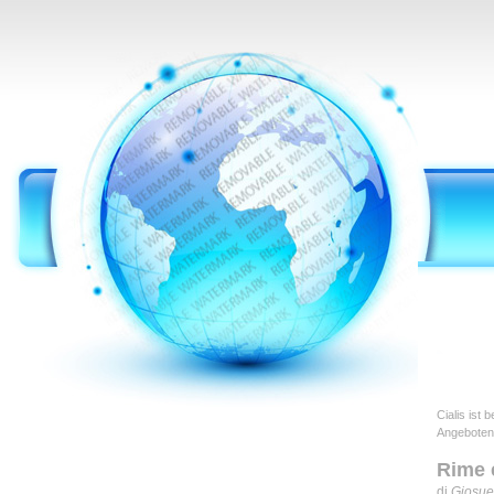
Cialis ist
Angeboten
Rime e
di
Giosue