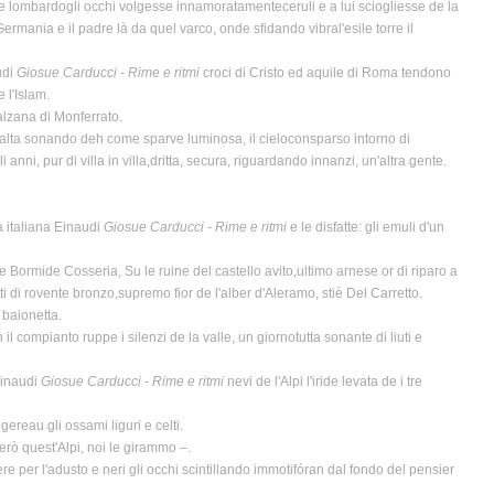
ne lombardogli occhi volgesse innamoratamenteceruli e a lui sciogliesse de la
rmania e il padre là da quel varco, onde sfidando vibral'esile torre il
udi
Giosue Carducci - Rime e ritmi
croci di Cristo ed aquile di Roma tendono
e l'Islam.
balzana di Monferrato.
i alta sonando deh come sparve luminosa, il cieloconsparso intorno di
 anni, pur di villa in villa,dritta, secura, riguardando innanzi, un'altra gente.
ra italiana Einaudi
Giosue Carducci - Rime e ritmi
e le disfatte: gli emuli d'un
ormide Cosseria, Su le ruine del castello avito,ultimo arnese or di riparo a
otti di rovente bronzo,supremo fior de l'alber d'Aleramo, stiè Del Carretto.
 baionetta.
l compianto ruppe i silenzi de la valle, un giornotutta sonante di liuti e
Einaudi
Giosue Carducci - Rime e ritmi
nevi de l'Alpi l'iride levata de i tre
ereau gli ossami liguri e celti.
rò quest'Alpi, noi le girammo –.
re per l'adusto e neri gli occhi scintillando immotifóran dal fondo del pensier