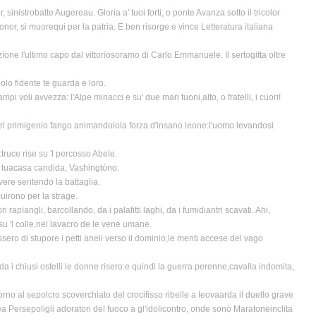
istrobatte Augereau. Gloria a' tuoi forti, o ponte Avanza sotto il tricolor
nor, si muorequi per la patria. E ben risorge e vince Letteratura italiana
ïone l'ultimo capo dal vittorïosoramo di Carlo Emmanuele. Il sertogitta oltre
polo fidente te guarda e loro.
i voli avvezza: l'Alpe minacci e su' due mari tuoni,alto, o fratelli, i cuori!
l primigenio fango animandolola forza d'insano leone:l'uomo levandosi
truce rise su 'l percosso Abele.
la tuacasa candida, Vashingtòno.
rvere sentendo la battaglia.
cuirono per la strage.
rapïangli, barcollando, da i palafitti laghi, da i fumidiantri scavati. Ahi,
su 'l colle,nel lavacro de le vene umane.
ossero di stupore i petti aneli verso il dominio,le menti accese del vago
ie,da i chiusi ostelli le donne risero:e quindi la guerra perenne,cavalla indomita,
intorno al sepolcro scoverchiato del crocifisso ribelle a Ieovaarda il duello grave
rea Persepoligli adoratori del fuoco a gl'idolicontro, onde sonò Maratoneinclita