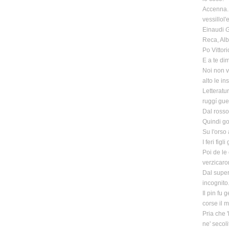
Accenna. 
vessillol
Einaudi
G
Reca, Alb
Po Vittori
E a te dim
Noi non vo
alto le in
Letteratu
ruggí gue
Dal rosso
Quindi go
Su l'orso 
I feri fig
Poi de le 
verzicaro
Dal supera
incognito
Il pin fu 
corse il 
Pria che '
ne' secoli