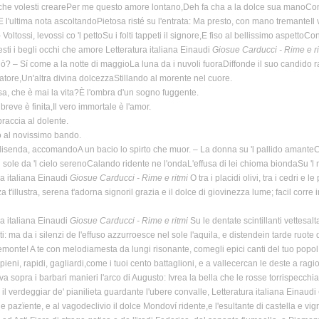
che volesti crearePer me questo amore lontano,Deh fa cha a la dolce sua manoComme
E l'ultima nota ascoltandoPietosa risté su l'entrata: Ma presto, con mano tremanteIl 
 Voltossi, levossi co 'l pettoSu i folti tappeti il signore,E fiso al bellissimo aspetto
sti i begli occhi che amore Letteratura italiana Einaudi
Giosue Carducci - Rime e ri
ò? – Sí come a la notte di maggioLa luna da i nuvoli fuoraDiffonde il suo candido
atore,Un'altra divina dolcezzaStillando al morente nel cuore.
a, che è mai la vita?È l'ombra d'un sogno fuggente.
breve è finita,Il vero immortale è l'amor.
braccia al dolente.
o al novissimo bando.
lisenda, accomandoA un bacio lo spirto che muor. – La donna su 'l pallido amanteC
il sole da 'l cielo serenoCalando ridente ne l'ondaL'effusa di lei chioma biondaSu 'l 
ra italiana Einaudi
Giosue Carducci - Rime e ritmi
O tra i placidi olivi, tra i cedri 
 t'illustra, serena t'adorna signoril grazia e il dolce di giovinezza lume; facil corre in 
ra italiana Einaudi
Giosue Carducci - Rime e ritmi
Su le dentate scintillanti vettesa
i: ma da i silenzi de l'effuso azzurroesce nel sole l'aquila, e distendein tarde ruote 
emonte! A te con melodiamesta da lungi risonante, comegli epici canti del tuo popol
ieni, rapidi, gagliardi,come i tuoi cento battaglioni, e a vallecercan le deste a ra
va sopra i barbari manieri l'arco di Augusto: Ivrea la bella che le rosse torrispecch
 il verdeggiar de' pianilieta guardante l'ubere convalle, Letteratura italiana Einaudi
e pazïente, e al vagodeclivio il dolce Mondoví ridente,e l'esultante di castella e vi