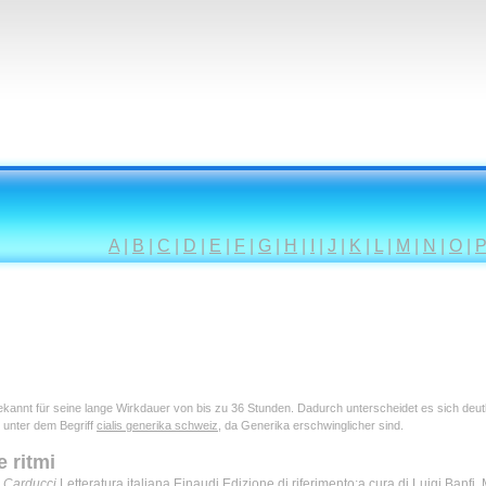
A
|
B
|
C
|
D
|
E
|
F
|
G
|
H
|
I
|
J
|
K
|
L
|
M
|
N
|
O
|
 bekannt für seine lange Wirkdauer von bis zu 36 Stunden. Dadurch unterscheidet es sich deu
 unter dem Begriff
cialis generika schweiz
, da Generika erschwinglicher sind.
 ritmi
 Carducci
Letteratura italiana Einaudi Edizione di riferimento:a cura di Luigi Banfi,