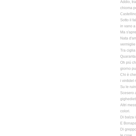
Addio, tr
chioma po
Castellin
Sotto il f
in vano a 
Ma s'apre
Nata d'am
vermiglie 
Tra ciglia
Quaranta d
Oh piú che
giorno pu
Chi è che
i vintidel
Su le ruin
Scesero al
gighediet
Altri mes
colori.
Di balza 
E Bonapar
Di greppo
le cose.