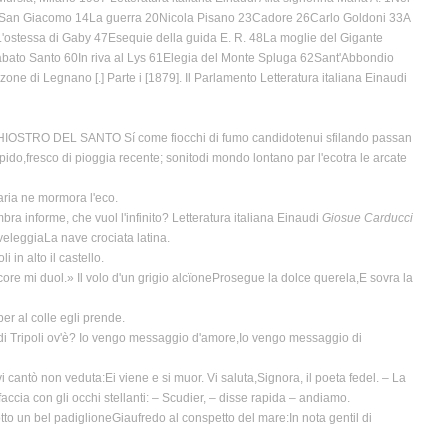
 di San Giacomo 14La guerra 20Nicola Pisano 23Cadore 26Carlo Goldoni 33A
6L'ostessa di Gaby 47Esequie della guida E. R. 48La moglie del Gigante
abato Santo 60In riva al Lys 61Elegia del Monte Spluga 62Sant'Abbondio
e di Legnano [.] Parte i [1879]. Il Parlamento Letteratura italiana Einaudi
OSTRO DEL SANTO Sí come fiocchi di fumo candidotenui sfilando passan
impido,fresco di pioggia recente; sonitodi mondo lontano par l'ecotra le arcate
taria ne mormora l'eco.
bra informe, che vuol l'infinito? Letteratura italiana Einaudi
Giosue Carducci
eleggiaLa nave crociata latina.
 in alto il castello.
core mi duol.» Il volo d'un grigio alcïoneProsegue la dolce querela,E sovra la
r al colle egli prende.
 di Tripoli ov'è? Io vengo messaggio d'amore,Io vengo messaggio di
 cantò non veduta:Ei viene e si muor. Vi saluta,Signora, il poeta fedel. – La
cia con gli occhi stellanti: – Scudier, – disse rapida – andiamo.
tto un bel padiglioneGiaufredo al conspetto del mare:In nota gentil di