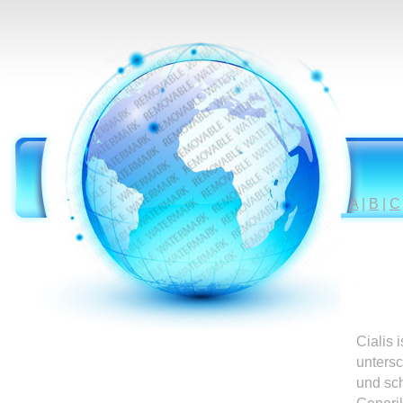
A
|
B
|
C
Cialis 
untersc
und sc