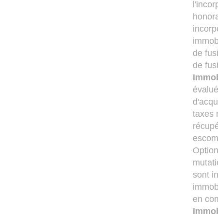
l'inco
honora
incorp
immobi
de fus
de fus
Immob
évalué
d'acqu
taxes 
récupé
escomp
Option
mutati
sont i
immobi
en com
Immob