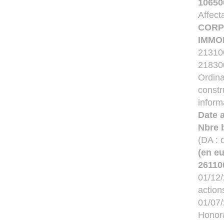
10650
Affect
CORP
IMMO
213100
218300
Ordina
constr
inform
Date 
Nbre 
(DA : 
(en e
26110
01/12/
actio
01/07/
Honora