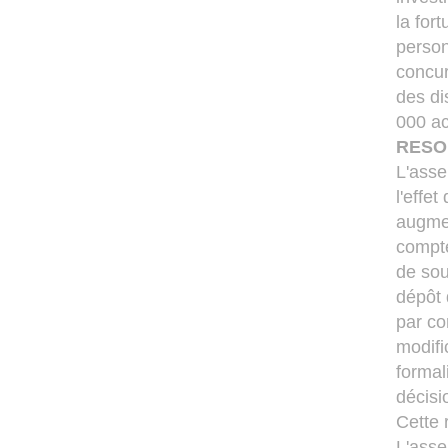
la for
person
concur
des di
000 ac
RESO
L'asse
l'effe
augmen
compte
de sou
dépôt 
par co
modifi
formal
décisi
Cette 
L'asse