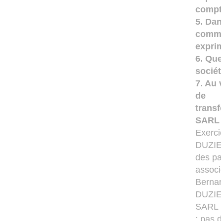
compt
5. Dan
comme
expri
6. Que
sociét
7. Au
de
trans
SARL
Exerci
DUZIEL
des pa
associ
Bernar
DUZIEL
SARL :
: pas 