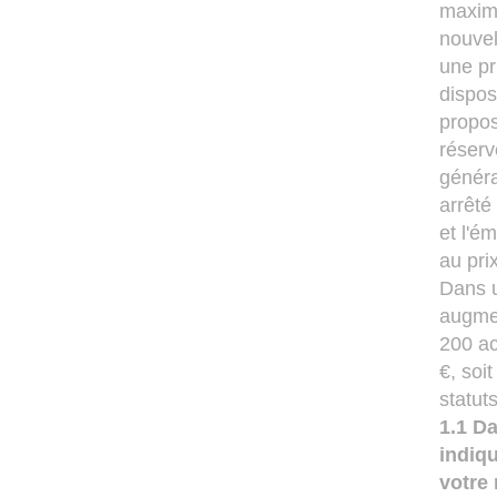
maximu
nouvel
une pr
dispos
propos
réserv
généra
arrêté
et l'é
au pri
Dans u
augmen
200 ac
€, soi
statut
1.1 Da
indiqu
votre 