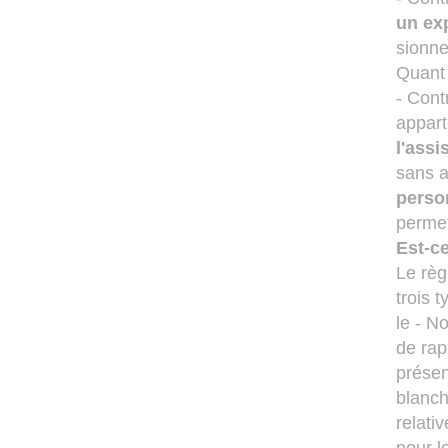
un ex
sionnel
Quant 
- Contr
appart
l'assi
sans a
perso
permet
Est-ce
Le règ
trois 
le - N
de rap
présen
blanch
relati