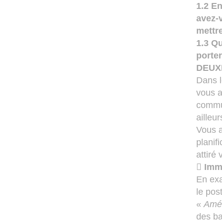
1.2 E
avez-
mettr
1.3 Qu
porter
DEUX
Dans l
vous a
commun
ailleu
Vous a
planif
attiré

Imm
En exa
le pos
«
Amén
des ba