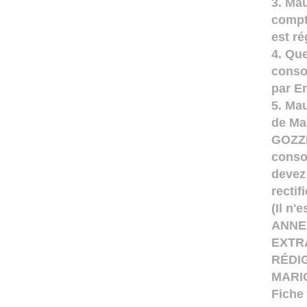
3. Ma
compt
est ré
4. Qu
conso
par E
5. Ma
de Ma
GOZZI.
conso
devez 
rectif
(Il n'
ANNE
EXTR
RÉDI
MARI
Fiche