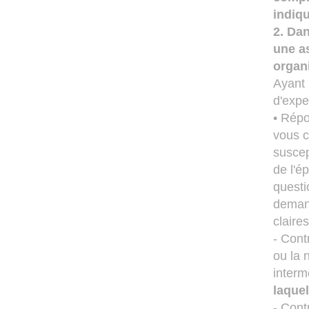
indiqu
2. Dan
une a
organi
Ayant 
d'expe
• Répo
vous c
suscep
de l'é
questi
demand
claire
- Cont
ou la 
interm
laquel
- Cont