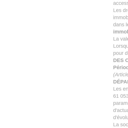
access
Les dr
immobi
dans l
immob
La val
Lorsqu
pour d
DES 
Pério
(Arti
DÉPA
Les en
61 053
paramè
d'actu
d'évol
La soc