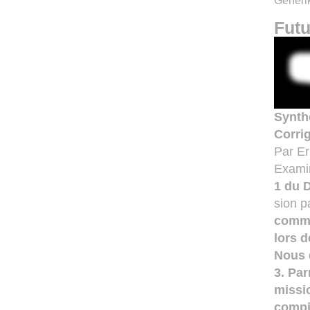
Generik
Fut
Synth
Corri
Par E
Examin
1 du 
sion p
commi
lors 
Nous 
3. Par
missi
compi