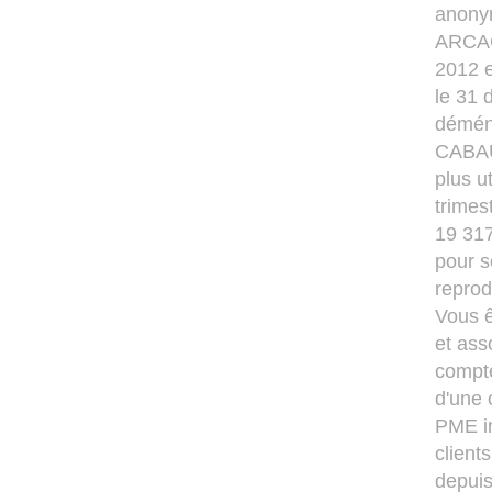
anony
ARCACH
2012 e
le 31 
déména
CABAU
plus u
trimes
19 317
pour s
reprod
Vous ê
et ass
compte
d'une 
PME in
client
depuis