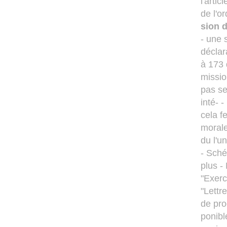
l'artic
de l'o
sion 
- une 
déclar
à 173 
missio
pas se
inté- 
cela f
morale
du l'u
- Sché
plus -
"Exerc
"Lettr
de pr
ponibl