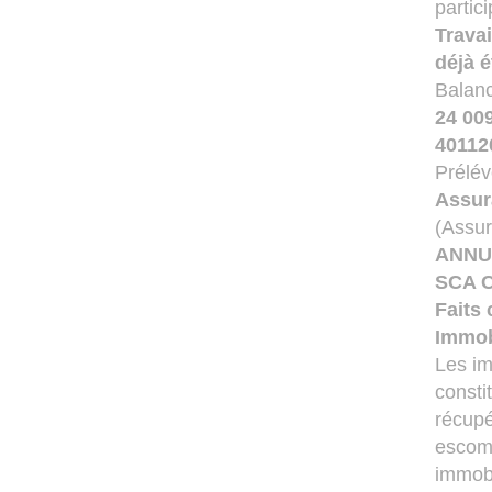
partic
Trava
déjà 
Balanc
24 00
4011
Prélév
Assur
(Assu
ANNU
SCA C
Faits 
Immob
Les im
consti
récupé
escomp
immobi