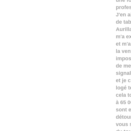
une f
profe
J'en 
de tab
Aurill
m'a ex
et m'
la ve
imposa
de me 
signa
et je
logé 
cela t
à 65 0
sont e
détour
vous 