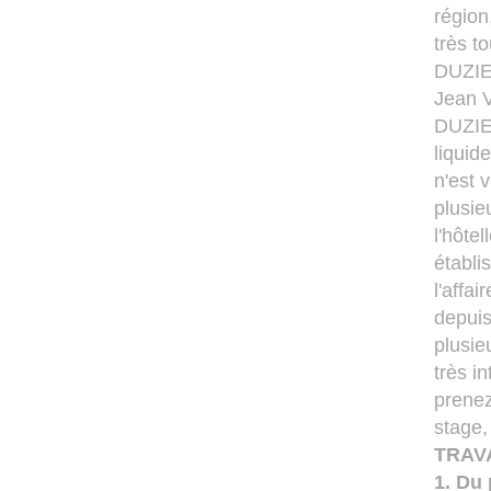
région
très t
DUZIEL
Jean V
DUZIEL
liquid
n'est 
plusie
l'hôte
établi
l'affa
depui
plusie
très i
prenez
stage,
TRAVA
1. Du 