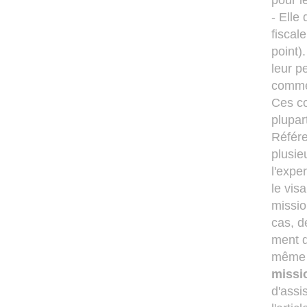
pour l
- Elle
fiscal
point).
leur p
comme 
Ces co
plupar
Référe
plusie
l'expe
le vis
missio
cas, d
ment d
même q
missi
d'assi