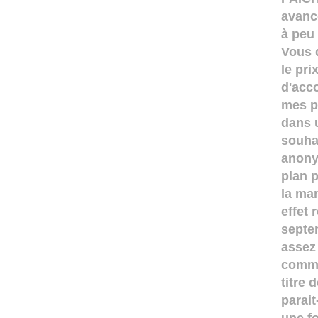
avanc
à peu 
Vous 
le pr
d'acco
mes p
dans 
souha
anony
plan p
la man
effet 
septem
assez 
commi
titre 
parait