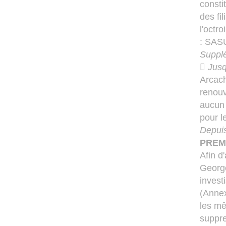
consti
des fi
l'octr
: SAS
Suppl

Jusq
Arcach
renouve
aucun 
pour l
Depuis
PREM
Afin d
George
invest
(Annex
les mê
suppre