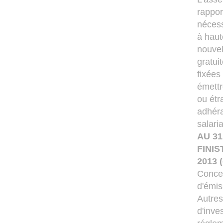
rappor
nécess
à haut
nouvel
gratui
fixées 
émettr
ou étr
adhéra
salari
AU 3
FINI
2013 
Conces
d'émis
Autres
d'inve