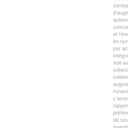
consta
d'augm
action
concur
et l'é
en num
par ac
intégr
soit a
créanc
créées
augmen
l'unan
L'asse
rappor
préfér
de sou
invest