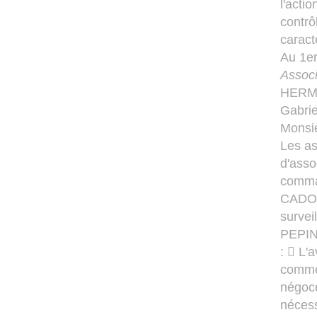
l'acti
contrô
caract
Au 1er
Assoc
HERME
Gabri
Monsi
Les a
d'asso
comman
CADOU
survei
PEPIN 
:  L'
commer
négoce
nécess