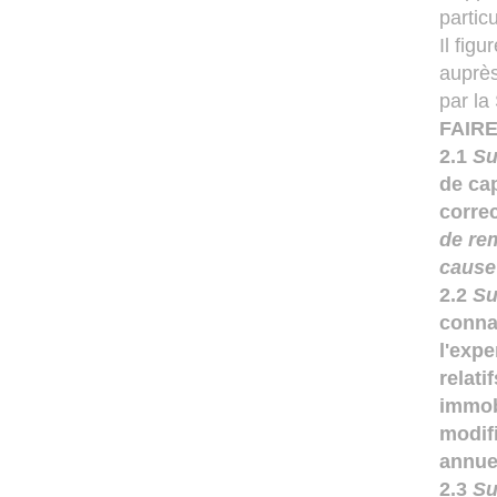
particu
Il fig
auprès
par la
FAIR
2.1
Su
de cap
corre
de re
cause 
2.2
Su
conna
l'exp
relati
immobi
modif
annue
2.3
Su