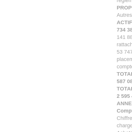
réglem
PROP
Autres
ACTIF
734 3
141 88
rattac
53 747
placem
compte
TOTA
587 0
TOTA
2 595
ANNEX
Compt
Chiffr
charg