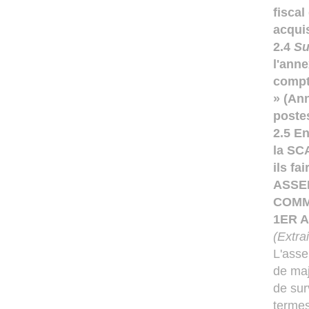
fiscal
acquis
2.4
Su
l'ann
compt
» (Ann
poste
2.5 E
la SC
ils fa
ASSE
COMM
1ER A
(Extra
L'asse
de maj
de sur
termes