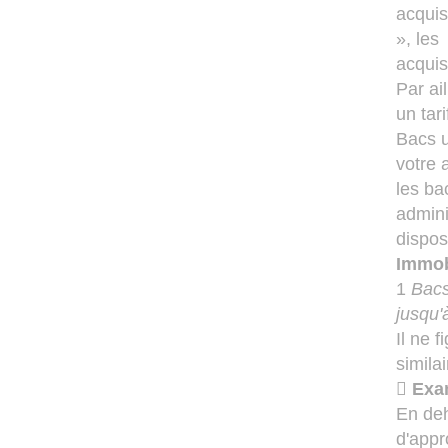
acquis
», les
acquis
Par ai
un tar
Bacs ut
votre 
les ba
admini
dispos
Immob
1
Bacs
jusqu'à
Il ne 
simila

Exa
En deh
d'appr