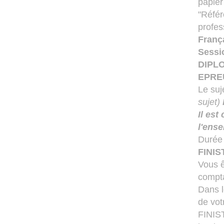
papier
"Référ
profes
Franç
Sessi
DIPL
EPRE
Le su
sujet)
Il es
l'ense
Durée 
FINI
Vous ê
compt
Dans l
de vot
FINIST