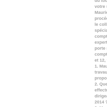
du to
votre 
Mauri
procé
le co
spéci
compt
exper
porte
compt
et 12
1. Ma
trava
propo
2. Qu
effect
dirige
2014 