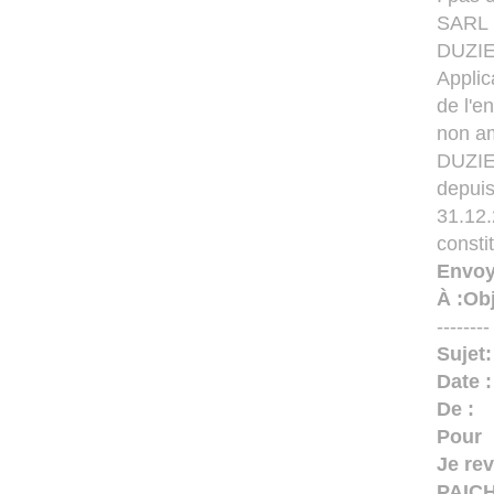
SARL :
DUZIEL
Applic
de l'e
non am
DUZIEL
depuis
31.12.
const
Envoy
À :
Obj
-------
Sujet
Date 
De :
Pour
Je rev
PAICH