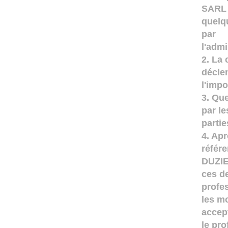
SARL
quelq
par
l'admi
2. La 
décle
l'impo
3. Que
par le
partie
4. Apr
référ
DUZIE
ces d
profe
les m
accep
le pr