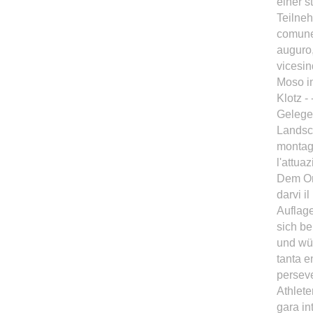
einer s
Teilneh
comune 
auguro,
vicesin
Moso in
Klotz -
Gelegen
Landsch
montagn
l'attua
Dem Org
darvi i
Auflage
sich be
und wün
tanta e
perseve
Athlete
gara in