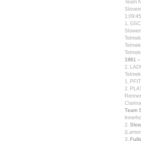
Team No
Sloven
1:09:4
1. GS
Slowen
Telmek
Telmek
Telmek
1961 –
2. LAD
Telmek
1. PFI
2. PLA
Renner
Clarin
Team S
Innerho
2.
Slow
(Lamonv
3.
Full