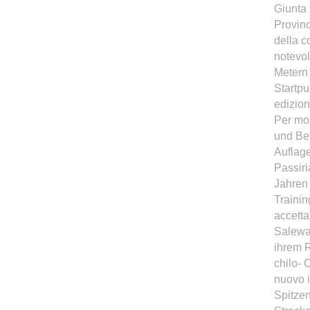
Giunta
Provinc
della c
notevol
Metern 
Startpu
edizion
Per mol
und Ber
Auflage
Passiri
Jahren 
Trainin
accetta
Salewa 
ihrem R
chilo- 
nuovo i
Spitzen