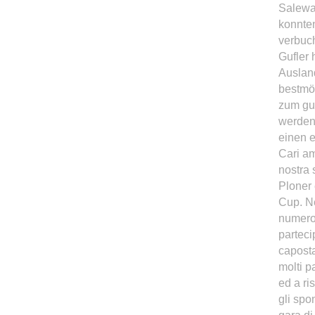
Salewa
konnten
verbuch
Gufler 
Ausland
bestmög
zum gu
werden,
einen 
Cari am
nostra 
Ploner 
Cup. Ne
numero 
parteci
caposta
molti p
ed a ri
gli spo