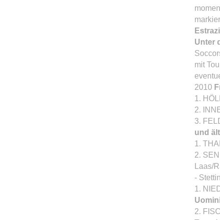
moment
markier
Estrazi
Unter 
Soccors
mit Tou
eventue
2010
F
1. HÖL
2. INN
3. FEL
und äl
1. THA
2. SEN
Laas/R
- Stett
1. NIE
Uomini
2. FIS