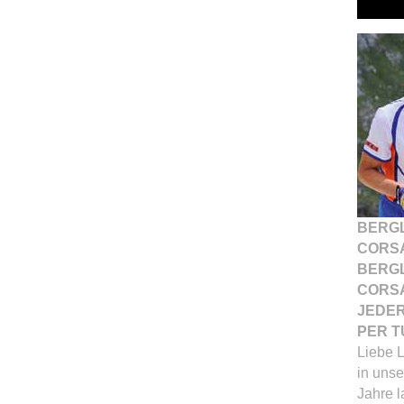
BERG
CORS
BERG
CORS
JEDER
PER T
Liebe L
in uns
Jahre l