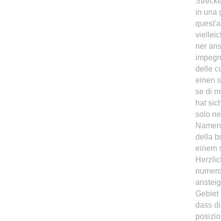
Strecke
in una 
quest'
viellei
ner ans
impegna
delle c
einen 
se di m
hat sic
solo ne
Namen g
della b
einem s
Herzlic
numero 
anstei
Gebiet 
dass di
posizi