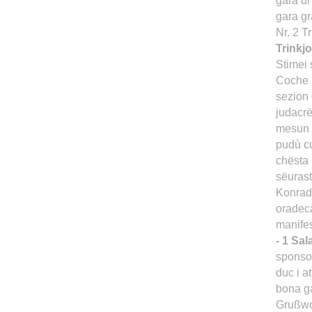
gara di
gara gr
Nr. 2 
Trinkj
Stimei
Coche b
sezion 
judacrë
mesun a
pudù c
chësta 
sëurast
Konrad
oradecà
manifes
- 1 S
sponsor
duc i a
bona ga
Grußwo