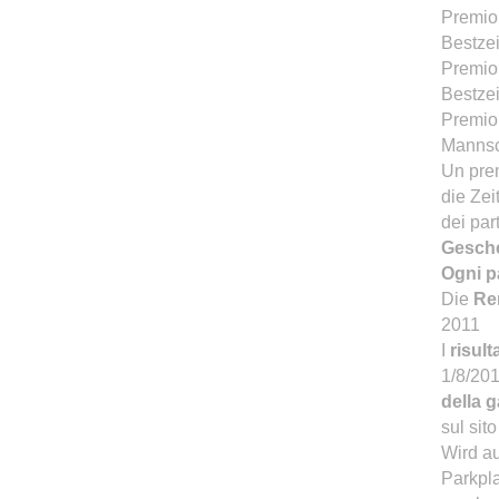
Premio:
Bestzei
Premio:
Bestzei
Premio:
Mannsc
Un prem
die Zei
dei par
Gesche
Ogni p
Die
Re
2011
I
risulta
1/8/20
della g
sul sit
Wird au
Parkpla