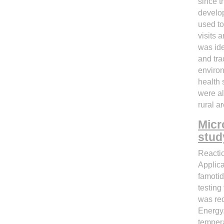
since t
develop
used to
visits 
was ide
and tra
environ
health 
were al
rural a
Micr
stud
Reactio
Applic
famotid
testing
was req
Energy
tempera