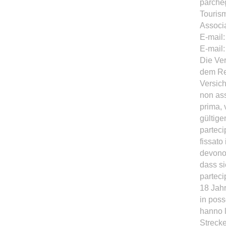
parcheg
Tourism
Associa
E-mail
E-mail
Die Ver
dem Re
Versich
non ass
prima, 
gültige
parteci
fissato
devono 
dass si
parteci
18 Jahr
in poss
hanno l
Streck