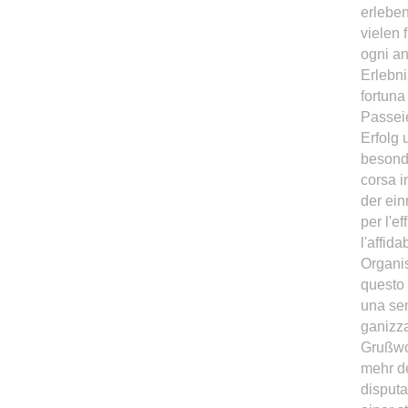
erleben
vielen 
ogni an
Erlebni
fortuna
Passeie
Erfolg 
besonde
corsa i
der ein
per l'e
l'affid
Organis
questo 
una sem
ganizza
Grußwo
mehr d
disputa