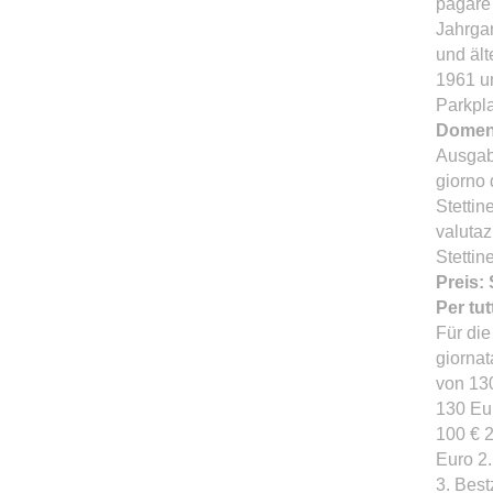
pagare 
Jahrga
und äl
1961 u
Parkpla
Domeni
Ausgabe
giorno 
Stettin
valutaz
Stettin
Preis:
Per tut
Für die
giornat
von 130
130 Eur
100 € 2
Euro 2.
3. Best