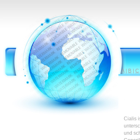
A
|
B
|
C
Cialis 
untersc
und sc