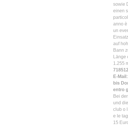
sowie 
einen s
partico
anno è 
un even
Einsatz
auf hoh
Bann z
Länge c
1.255
71851
E-Mail
bis Don
entro g
Bei de
und die
club o
e le ta
15 Eur