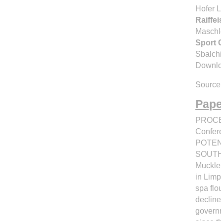
Hofer L
Raiffe
Maschle
Sport 
Sbalchi
Downlo
Source
Pape
PROCEE
Confer
POTEN
SOUTH A
Muckle
in Limp
spa flo
decline
govern