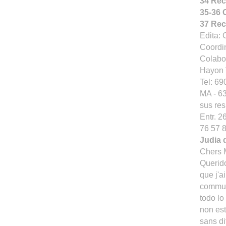
34 Rec
35-36 
37 Rec
Edita:
Coordin
Colabo
Hayon T
Tel: 69
MA - 63
sus re
Entr. 2
76 57 8
Judia 
Chers 
Querid
que j'a
communa
todo lo
non es
sans di