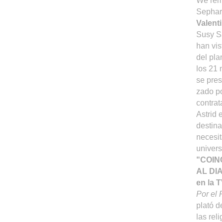
We rem
Sephard
Valent
Susy Sa
han vis
del pla
los 21 
se pres
zado po
contrat
Astrid 
destina
necesit
univers
"COIN
AL DI
en la 
Por el
plató d
las rel