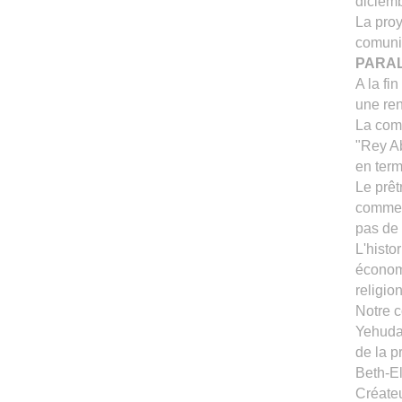
diciemb
La proy
comun
PARAL
A la fi
une ren
La com
"Rey Ab
en ter
Le prê
comment
pas de
L'histo
économi
religio
Notre 
Yehuda 
de la p
Beth-El
Créateu