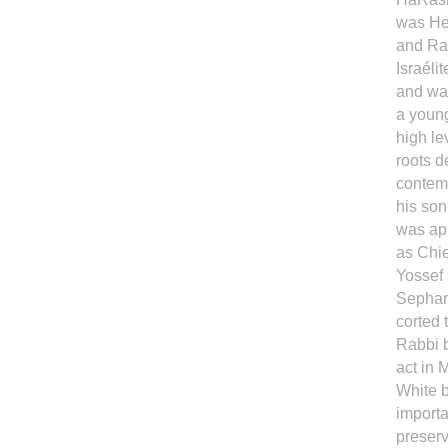
was He
and Ra
Israéli
and wa
a young
high le
roots d
contem
his son
was app
as Chie
Yossef 
Sephard
corted 
Rabbi b
act in 
White b
importa
preserv