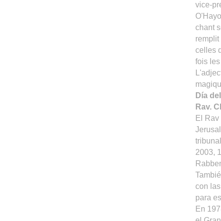
vice-pr
O'Hayon
chant s
remplit
celles 
fois le
L'adjec
magiqu
Día de
Rav. 
El Rav
Jerusal
tribuna
2003, 1
Rabben
También
con las
para es
En 1978
el Gra