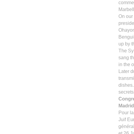
commem
Marbell
On our 
preside
Ohayon
Benguig
up by 
The Sy
sang t
in the 
Later d
transmi
dishes.
secrets
Congr
Madrid
Pour la
Juif E
général
et 26 J