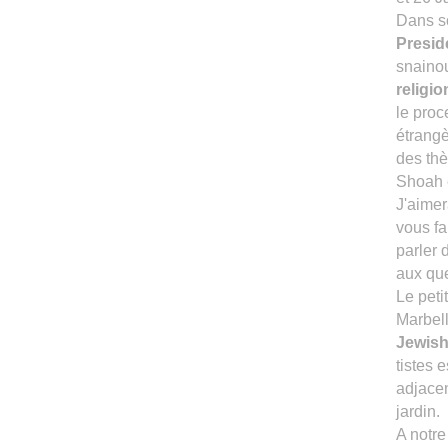
Dans s
Presid
snainou
religi
le proc
étrangè
des thè
Shoah 
J'aimer
vous fa
parler 
aux quel
Le peti
Marbell
Jewis
tistes
adjacen
jardin.
A notre