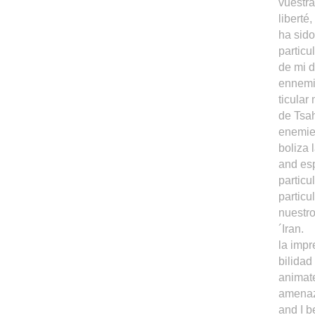
vuestra
liberté
ha sido
particu
de mi d
ennemi
ticular
de Tsa
enemies
boliza l
and esp
particu
partic
nuestro
´Iran.
la impr
bilidad
animate
amenaza
and I b