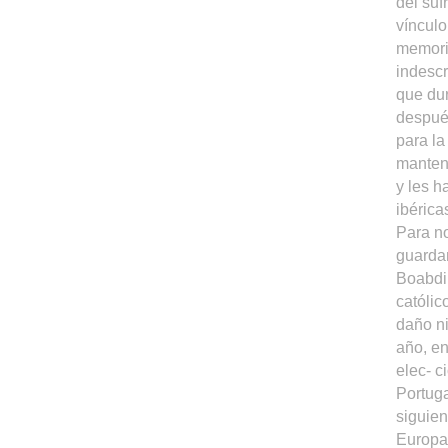
del suf
vínculo
memoria
indescr
que dur
después
para la
mantene
y les h
ibérica
Para no
guarda
Boabdil
católic
daño ni
año, en
elec- c
Portuga
siguien
Europa 