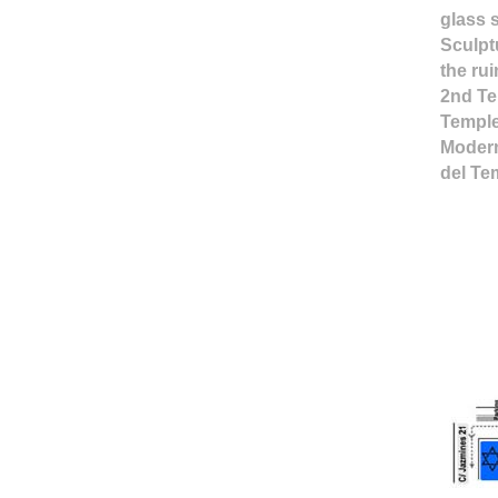
glass 
Sculpt
the rui
2nd Te
Temple
Modern
del Te