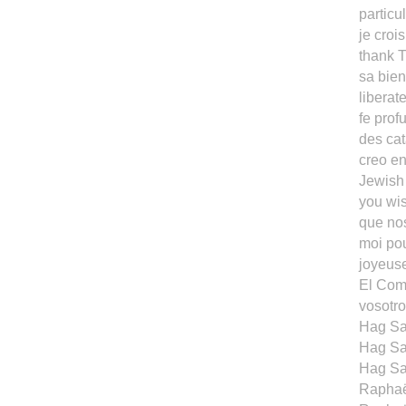
particu
je croi
thank T
sa bien
liberat
fe prof
des cat
creo en
Jewish 
you wi
que nos
moi pou
joyeuse
El Com
vosotro
Hag Sa
Hag Sa
Hag Sa
Raphaë