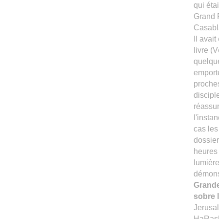
qui éta
Grand R
Casabl
Il avai
livre 
quelque
emporté
proche
discipl
réassur
l'insta
cas les
dossier
heures n
lumière
démonst
Grande
sobre 
Jerusa
HaRash