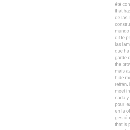
été con
that ha
de las 
constru
mundo 
dit le 
las la
que ha 
garde d
the pro
mais av
hide me
refrán.
meet in
nada y 
pour le
en la o
gestió
that is