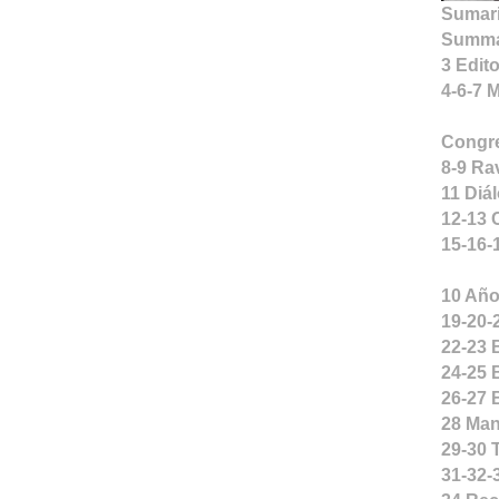
Sumar
Summ
3 Edito
4-6-7 
Congre
8-9 Ra
11 Diá
12-13 C
15-16-
10 Año
19-20-
22-23 
24-25 
26-27 
28 Man
29-30 
31-32-