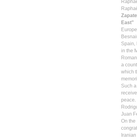
Raphaë
Raphaë
Zapate
East"
Europe
Besnain
Spain, 
in the 
Romania
a count
which 
memori
Such a 
receive
peace.
Rodrigu
Juan F
On the 
congrat
Iranian