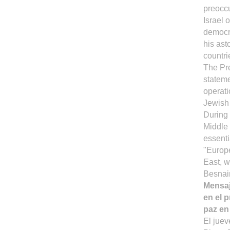
preoccu
Israel 
democra
his ast
countri
The Pre
statem
operati
Jewish
During 
Middle 
essenti
"Europe
East, 
Besnai
Mensaj
en el 
paz en
El juev