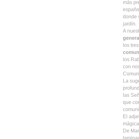
más pre
españo
donde s
jardín.
A nuest
genera
los tre
comuni
los Ra
con nos
Comun
La suge
profund
las Señ
que co
comuni
El adje
mágica
De Marb
taminac