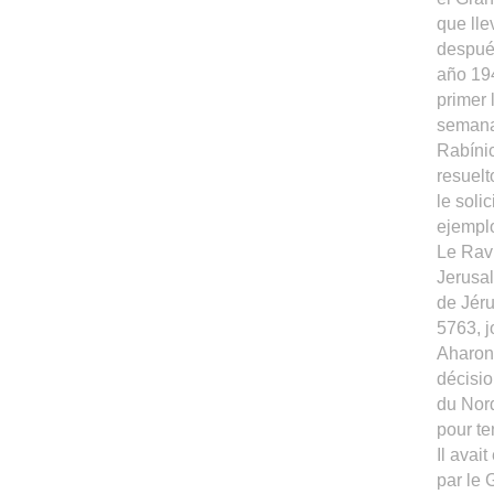
que ll
despué
año 194
primer 
semanas
Rabíni
resuelt
le soli
ejemplo
Le Rav
Jerusal
de Jéru
5763, j
Aharone
décisio
du Nord
pour te
Il avai
par le 