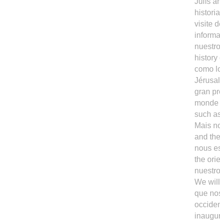
Juifs a
historia
visite 
informa
nuestro
history
como lo
Jérusal
gran pr
monde j
such a
Mais no
and the
nous es
the ori
nuestro
We will
que nos
occiden
inaugur