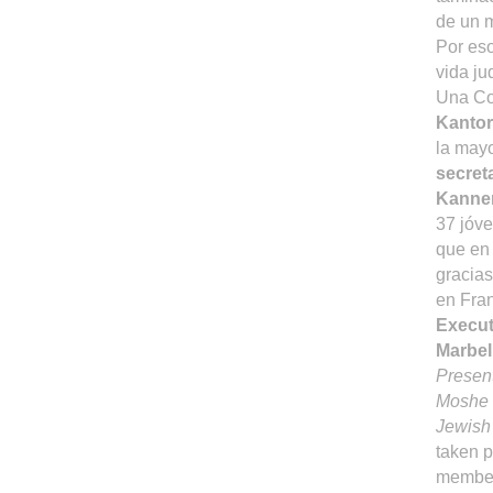
de un m
Por eso
vida ju
Una Co
Kantor
la mayo
secret
Kanne
37 jóve
que en 
gracias
en Fra
Execut
Marbel
Present
Moshe 
Jewish 
taken p
member