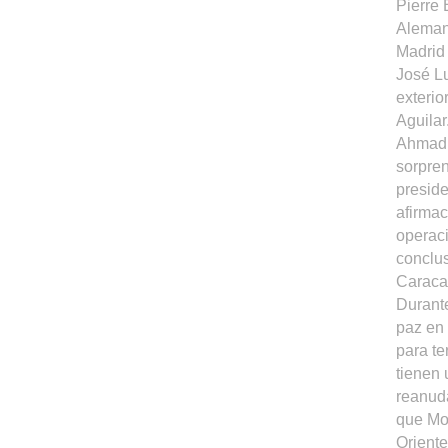
Pierre 
Alemani
Madrid
José Lu
exterio
Aguilar
Ahmadin
sorpre
preside
afirma
operaci
conclus
Caraca
Durante
paz en 
para te
tienen
reanud
que Mor
Oriente