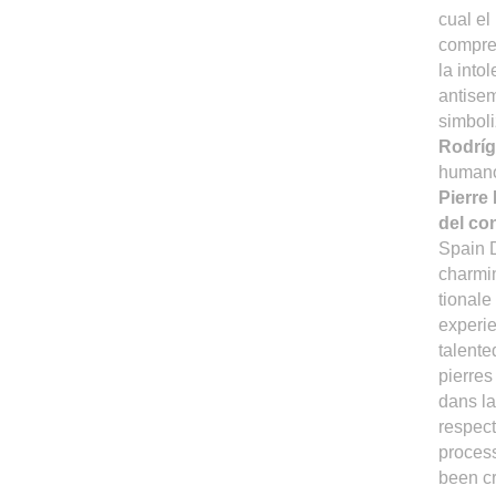
cual el
compren
la into
antisem
simboli
Rodríg
humano
Pierre
del co
Spain D
charmin
tionale
experie
talente
pierres
dans la
respect
process
been cr