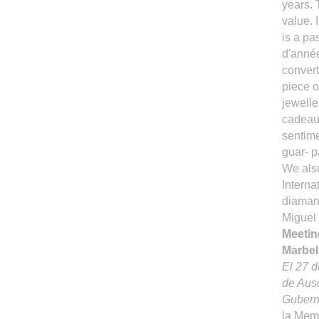
years. 
value. 
is a pa
d'année
convert
piece o
jewelle
cadeau,
sentime
guar- p
We also
Interna
diamant
Miguel
Meetin
Marbel
El 27 d
de Ausc
Guberna
la Mem