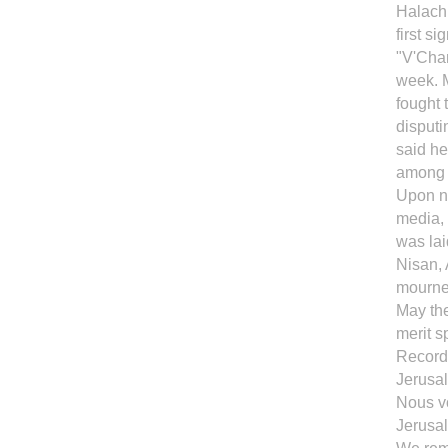
Halachi
first s
"V'Cha
week. M
fought 
disputi
said he
among t
Upon ne
media, 
was lai
Nisan, 
mourner
May the
merit s
Record
Jerusal
Nous v
Jerusal