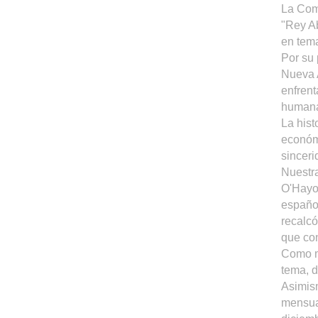
La Comu
"Rey Ab
en tema
Por su 
Nueva 
enfrent
human
La hist
económi
sinceri
Nuestra
O'Hayon
español
recalcó
que con
Como m
tema, 
Asimism
mensual