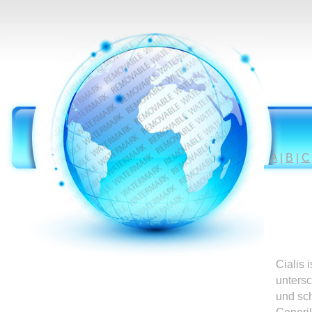
A
|
B
|
C
Cialis 
untersc
und sc