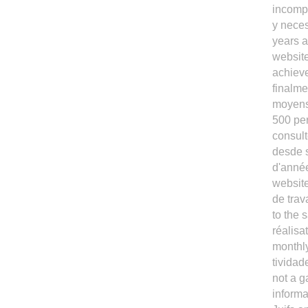
incompr
y neces
years a
websit
achieve
finalme
moyens 
500 pe
consul
desde s
d'année
website
de trav
to the 
réalisa
monthly
tividad
not a g
informa