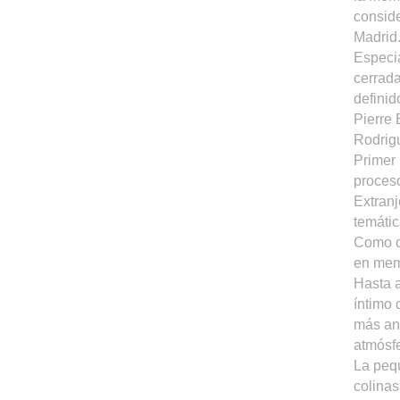
conside
Madrid
Especia
cerrada
definid
Pierre 
Rodrigu
Primer 
proceso
Extranj
temátic
Como co
en mem
Hasta a
íntimo 
más an
atmósfe
La peq
colinas