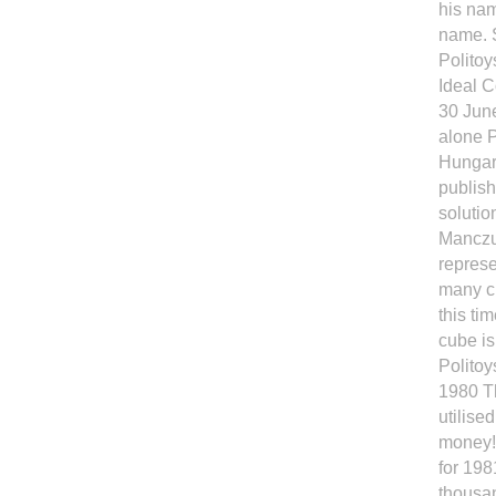
his nam
name. S
Politoy
Ideal C
30 June
alone P
Hungari
publish
solutio
Manczur
represe
many c
this ti
cube is
Politoy
1980 Th
utilise
money!)
for 198
thousan