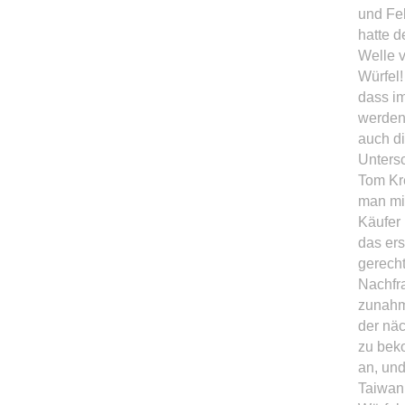
und Feb
hatte d
Welle 
Würfel
dass i
werden
auch di
Unters
Tom Kr
man mi
Käufer 
das er
gerecht
Nachfra
zunahm
der näc
zu beko
an, und
Taiwan