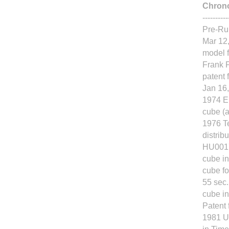
Chrono
-------
Pre-Rub
Mar 12
model f
Frank F
patent 
Jan 16,
1974 E
cube (a
1976 Te
distrib
HU0017
cube in
cube fo
55 sec.
cube i
Patent 
1981 Uw