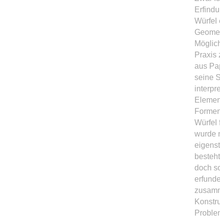
Erfindu
Würfel 
Geomet
Möglich
Praxis
aus Pap
seine S
interpr
Element
Formen 
Würfel 
wurde 
eigens
besteht
doch s
erfunde
zusamm
Konstr
Proble