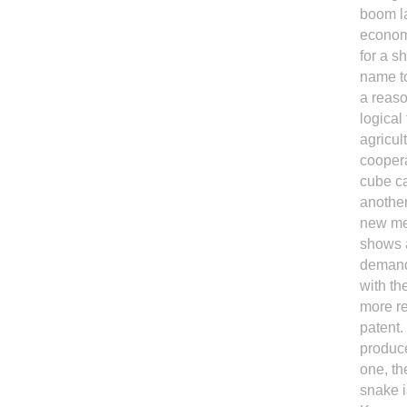
boom la
economi
for a s
name to
a reaso
logical
agricul
coopera
cube ca
another
new mem
shows a
demand 
with th
more re
patent.
produce
one, th
snake i