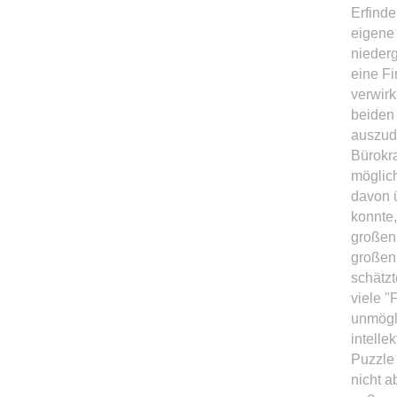
Erfinde
eigene 
niederg
eine Fi
verwirk
beiden 
auszud
Bürokra
möglich
davon ü
konnte,
großen 
großen
schätzt
viele "
unmögli
intelle
Puzzle
nicht a