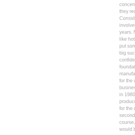
concent
they re
Conside
involve
years. 
like ho
put som
big suc
confide
foundat
manufac
for the
busines
in 1980
produce
for the
second 
course,
would b