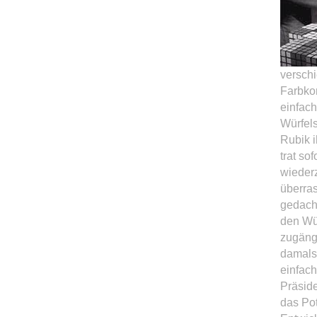
versch
Farbkom
einfach
Würfels
Rubik i
trat so
wieder
überras
gedacht
den Wür
zugäng
damals
einfach
Präsid
das Pot