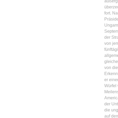
außerg
überze
fort. N
Präside
Ungarn
Septem
der Str
von jem
fünftä
allgeme
gleich
von die
Erkennt
er eine
Würfel 
Meilens
America
der Un
die ung
auf de