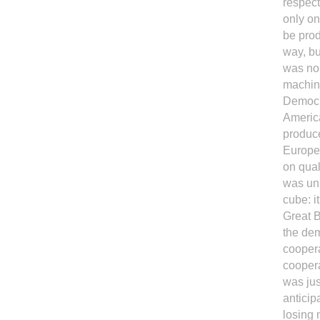
respect
only on
be prod
way, bu
was no 
machin
Democra
America
produce
Europe,
on qual
was un
cube: i
Great 
the dem
coopera
coopera
was jus
anticip
losing 