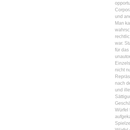
opport
Corpora
und an
Man kan
wahrsch
rechtli
war. St
für das
unautor
Einzels
nicht n
Repräse
nach de
und ill
Sättigu
Geschä
Würfel 
aufgek
Spielze
Würfel 