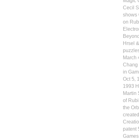
Magic O
Cecil 
shows 
on Rubi
Electro
Beyond
Hrsel &
puzzles
March 
Chang 
in Gam
Oct 5,
1993 H
Martin
of Rubi
the Orb
created
Creati
patent 
Games s