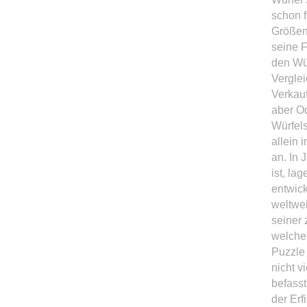
schon f
Größen
seine F
den Wü
Vergle
Verkau
aber Od
Würfels
allein 
an. In
ist, la
entwick
weltwei
seiner 
welche 
Puzzle 
nicht v
befasst
der Erf