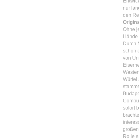
Entwic
nur lan
den Re
Origin
Ohne j
Hände f
Durch 
schon 
von Un
Eiserne
Westen 
Würfel 
stammen
Budapes
Compute
sofort
brachte
interes
großen 
Rolle s