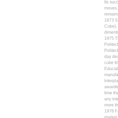
Its suc
moves,
remains
1873 Sa
Cube). 
dimenti
1975 Th
Politec
Politec
day dea
cube ti
Educati
manufac
Interpl
awarde
time th
any int
more th
1978 Fa
market 