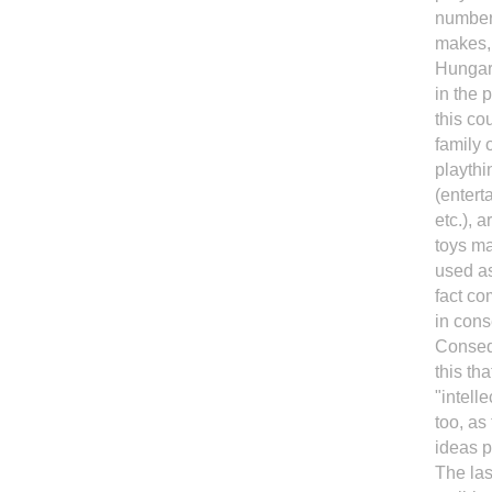
number
makes, 
Hungari
in the 
this co
family o
playthi
(entert
etc.), 
toys m
used as
fact co
in con
Consequ
this th
"intelle
too, as
ideas p
The las