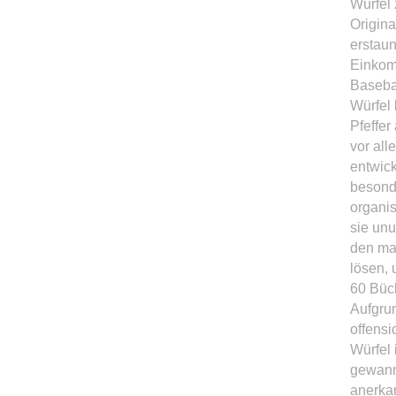
Würfel 
Origina
erstaun
Einkom
Basebal
Würfel 
Pfeffer
vor all
entwick
besonde
organis
sie unu
den man
lösen, 
60 Büch
Aufgrun
offensi
Würfel 
gewann
anerka