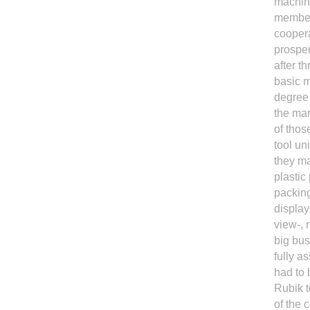
machine
members
coopera
prosper
after t
basic m
degree 
the mar
of thos
tool un
they ma
plastic
packing
display
view-, 
big bus
fully a
had to 
Rubik t
of the 