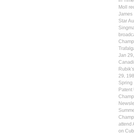
in Time
Moll re
James G
Star Au
Singma
broadc
Champi
Trafal
Jan 29,
Canadi
Rubik'
29, 198
Spring 
Patent
Champi
Newslet
Summer 
Champio
attend 
on Cube