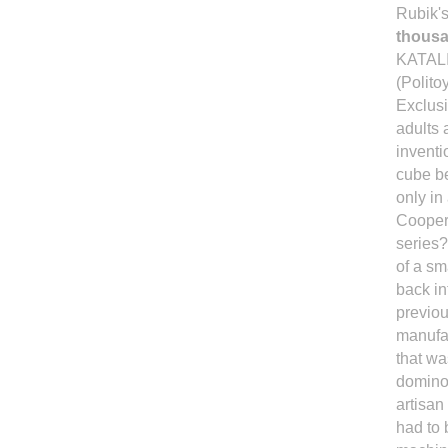
Rubik'
thousa
KATAL
(Polito
Exclusi
adults 
inventi
cube be
only in
Coopera
series?
of a sm
back int
previou
manufa
that wa
domino 
artisan
had to 