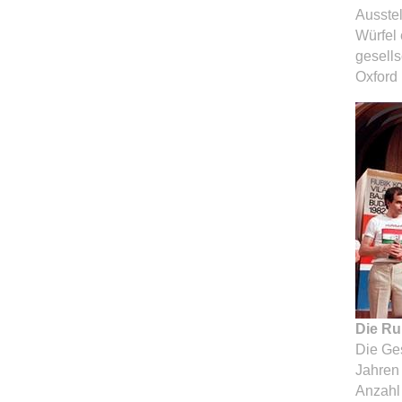
Ausstel
Würfel
gesells
Oxford
Die Ru
Die Ges
Jahren 
Anzahl 