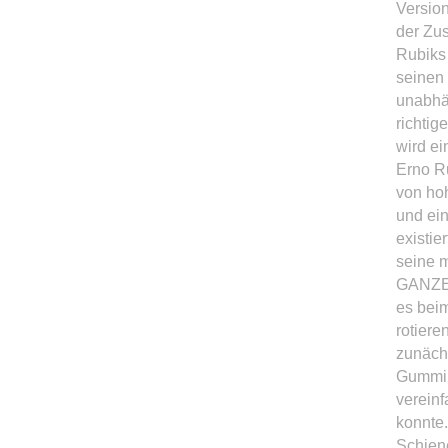
Versio
der Zu
Rubiks
seinen
unabhä
richti
wird ei
Erno Ru
von hoh
und ein
existie
seine 
GANZES 
es beim
rotiere
zunächs
Gummib
vereinf
konnte.
Schien