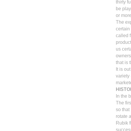
thirty 
be pla
or mor
The exp
certain
called 
produc
us cert
owners 
that is
It is o
variety
markete
HISTOR
In the 
The fir
so that 
rotate 
Rubik f
success