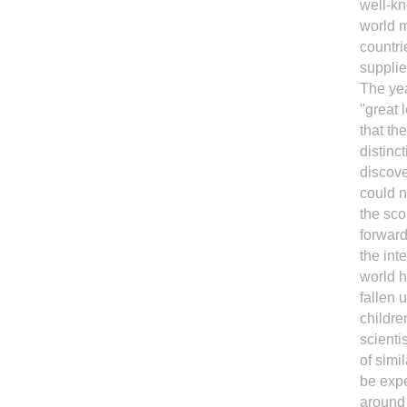
well-k
world m
countri
supplie
The yea
"great 
that th
distinc
discov
could n
the sco
forward
the int
world h
fallen 
childre
scienti
of simi
be expe
around