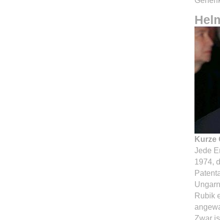
Generik
Helm
Kurze 
Jede Er
1974, d
Patent
Ungarn
Rubik e
angewa
Zwar is