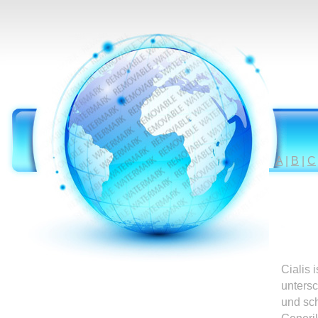
A
|
B
|
C
Cialis 
untersc
und sc