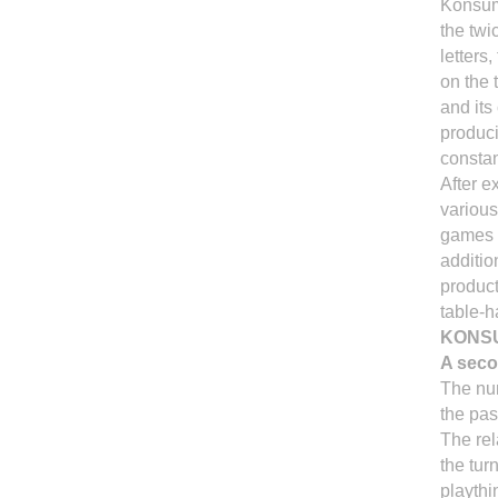
Konsume
the twi
letters
on the 
and its
produci
consta
After e
various
games o
additio
product
table-h
KONS
A seco
The num
the pas
The re
the tur
playthi