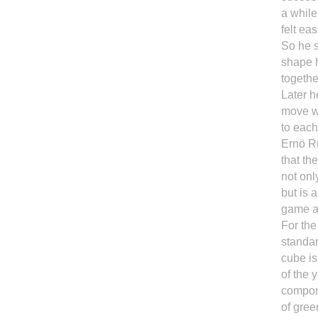
a while
felt eas
So he s
shape 
togethe
Later h
move w
to each
Ernö Ru
that th
not onl
but is 
game an
For the
standar
cube is
of the 
compone
of gree