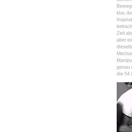
Bewegu
klar, d
Inspira
betrach
Zeit ab
aber e
dieselb
Mechani
Manipul
genau 
die 54