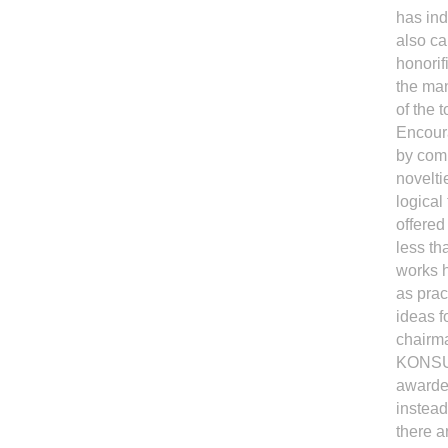
has ind
also car
honorifi
the ma
of the 
Encoura
by com
novelti
logical 
offered
less th
works h
as prac
ideas f
chairma
KONSUM
awarded
instead
there 