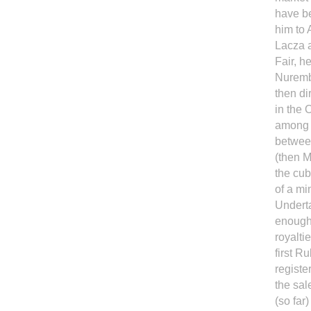
have b
him to 
Lacza 
Fair, h
Nurembe
then di
in the 
among o
betwee
(then M
the cub
of a mi
Underta
enough 
royalti
first R
registe
the sal
(so far