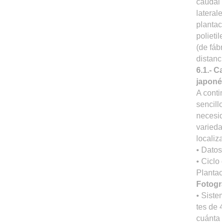
caudal 
lateral
plantac
polieti
(de fáb
distanci
6.1.- C
japoné
A cont
sencill
necesid
varieda
locali
• Datos
• Ciclo
Plantac
Fotogra
• Siste
tes de 
cuánta 