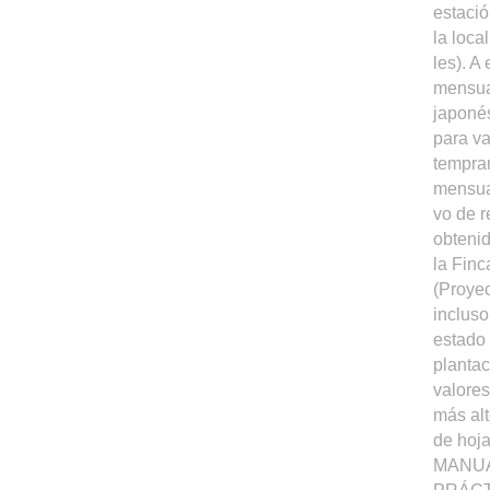
estaci
la loca
les). A
mensual
japonés
para va
tempran
mensua
vo de r
obtenid
la Finc
(Proye
incluso
estado 
plantac
valores
más alt
de hoja
MANUA