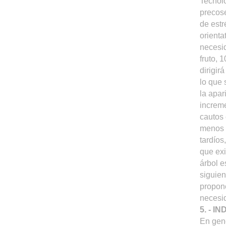
Tecnoló
precose
de estr
orienta
necesid
fruto, 
dirigir
lo que 
la apar
increme
cautos 
menos s
tardíos
que exi
árbol e
siguien
propone
necesid
5. - 
En gene