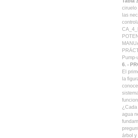
Tabla 
ciruelo
las nec
contro
CA_4_
POTENC
MANUA
PRÁCT
Pump-u
6. - 
El prim
la figu
conocer
sistema
funcion
¿Cada c
agua ne
fundame
pregunt
árbol y