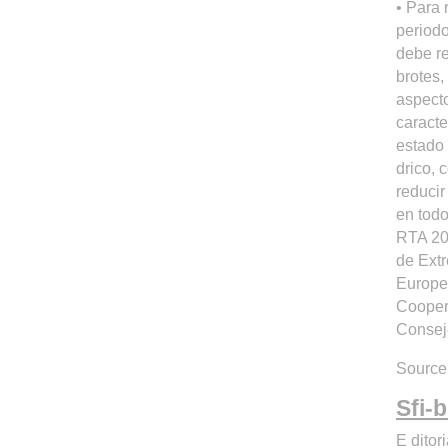
• Para 
periodo
debe re
brotes,
aspect
caracte
estado 
drico, 
reducir
en todo
RTA 20
de Extr
Europe
Cooper
Consej
Source:
Sfi-b
E dito