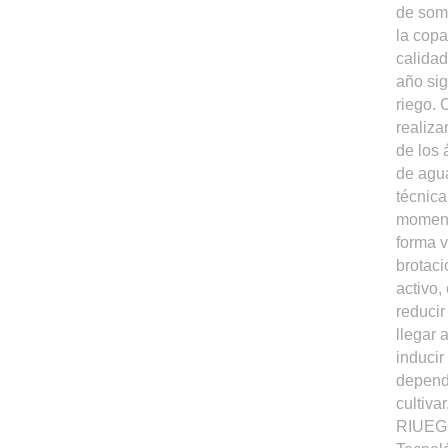
de somb
la copa
calidad
año sig
riego. 
realiza
de los 
de agua
técnica
moment
forma v
brotaci
activo,
reducir
llegar 
inducir
depende
cultiv
RIUEGO