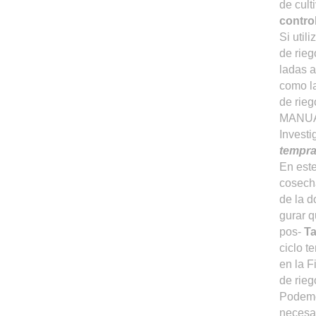
de cult
contro
Si util
de rieg
ladas a
como l
de rieg
MANUA
Investi
tempra
En este
cosecha
de la d
gurar q
pos-
Ta
ciclo t
en la F
de riego
Podemo
necesar