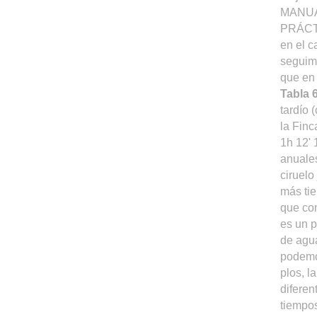
MANUA
PRÁCTI
en el c
seguimo
que en 
Tabla 
tardío 
la Fin
1h 12' 
anuales
ciruelo
más tie
que co
es un p
de agua
podemos
plos, l
diferen
tiempos