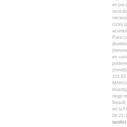
es por 
será di
necesid
ciclo) 
acumule
Para ca
dividim
(mm/mes
en curs
podemos
(mm/día
101,92
MANUA
Investi
riego m
Beaut)
en la 
0h 21'
tardío)