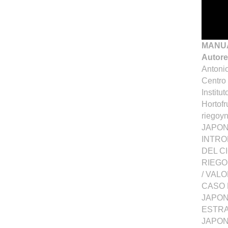
MANUA
Autor
Antoni
Centro
Institu
Hortofr
riegoy
JAPON
INTRO
DEL C
RIEGO
/ VAL
CASO 
JAPON
ESTRA
JAPON