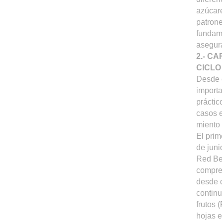
azúcare
patrone
fundame
asegura
2.- C
CICLO
Desde e
importa
práctic
casos e
miento 
El prim
de jun
Red Be
compre
desde c
continu
frutos 
hojas e