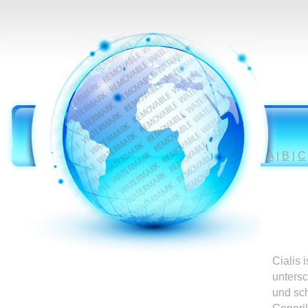
A
|
B
|
C
Cialis 
untersc
und sc