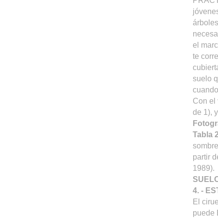
PRÁCTI
jóvenes
árboles
necesar
el marc
te corr
cubiert
suelo q
cuando 
Con el 
de 1), 
Fotogra
Tabla 
sombre
partir 
1989).
SUEL
4. - 
El ciru
puede E