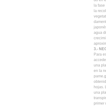
la fase
la reco
vegetat
damenta
japonés
agua di
crecimi
aproxim
3.- N
Para es
accede
una pla
en la 
pame.go
obtenid
hojas. 
una pla
transpi
primer 