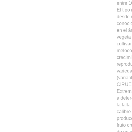
entre 1
El tipo
desde 
conoci
en el á
vegeta 
cultiva
melocot
crecimi
reprodu
varieda
(varia
CIRUEL
Extrema
a deter
la falt
calibre
produce
fruto c
do en e