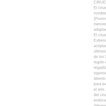
CIRUE
El ciru
nombre 
(
Prunu
menores
adaptac
El ciru
Extrema
acepta
último
de los 
región 
regadío
vigoros
abierto
para ev
el aire
del cir
endocar
diferen