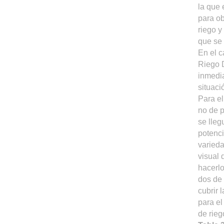
la que 
para ob
riego y
que se 
En el c
Riego D
inmedia
situaci
Para el
no de p
se lleg
potenci
varieda
visual 
hacerlo
dos de 
cubrir 
para el
de riego