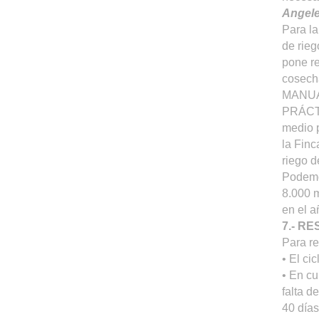
Angele
Para la
de rieg
pone re
cosech
MANUA
PRÁCT
medio p
la Finc
riego de
Podemos
8.000 m
en el a
7.- R
Para re
• El ci
• En cu
falta d
40 días