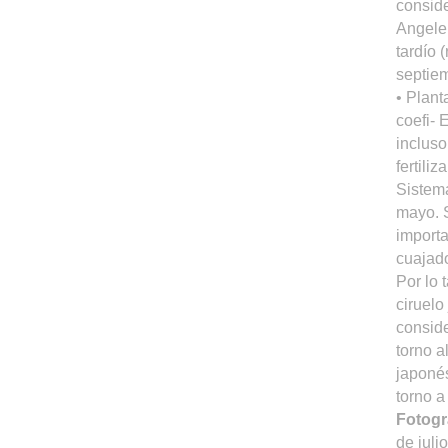
conside
Angelen
tardío 
septiem
• Plant
coefi- 
incluso
fertili
Sistema
mayo. S
importa
cuajado
Por lo 
ciruelo
conside
torno a
japonés
torno a
Fotogra
de juli