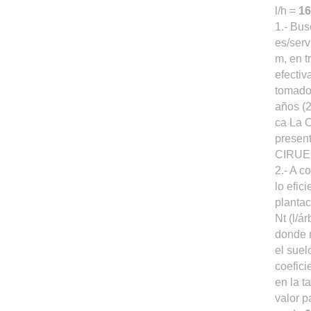
l/h =
16
1.- Bu
es/serv
m, en t
efectiv
tomado 
años (2
ca La O
presen
CIRUE
2.- A c
lo efic
plantac
Nt (l/á
donde
el suel
coefici
en la t
valor 