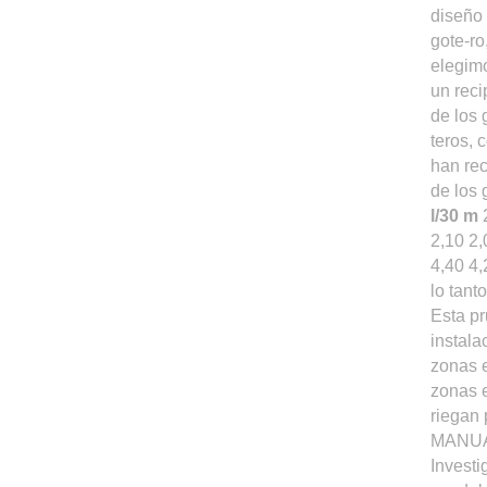
diseño 
gote-ro
elegimo
un reci
de los 
teros, 
han rec
de los 
l/30 m
2,10 2,
4,40 4,
lo tant
Esta pr
instala
zonas e
zonas 
riegan 
MANUA
Investi