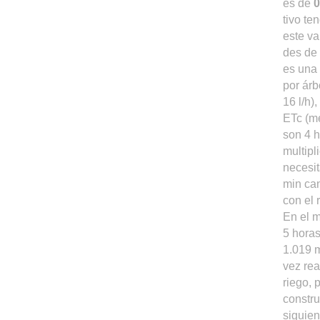
es de
0
tivo te
este va
des de 
es una 
por árb
16 l/h)
ETc (me
son 4 h
multipl
necesit
min ca
con el 
En el 
5 horas
1.019 m
vez re
riego,
constru
siguien