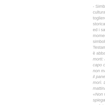
- Simb
cultura
toglie
storic
ed i s
moment
simbol
Testam
è abba
morti: 
capo co
non m
il pan
morì. 
mattin
«Non 
spiega