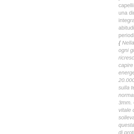
capell
una di
integr
abitudi
period
{
Nella
ogni gi
ricres
capire
energe
20.000
sulla 
normal
3mm. Q
vitale 
sollev
quest
di pro