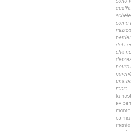
sono v
quell'
schele
come i
muscol
perder
del ce
che no
depres
neurol
perché
una bo
reale.
la nos
eviden
mente,
calma 
mente 