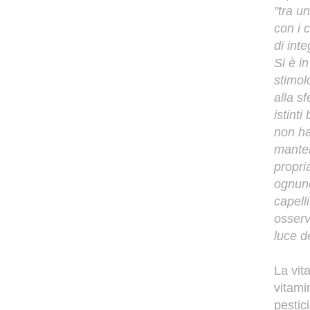
"tra u
con i 
di inte
Si è i
stimol
alla s
istinti
non ha
mante
propri
ognuno
capell
osserv
luce d
La vit
vitamin
pestici