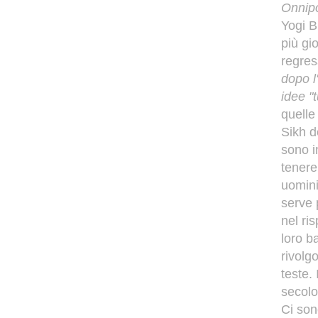
Onnipo
Yogi B
più gi
regres
dopo l
idee "
quelle
Sikh d
sono i
tenere
uomini
serve 
nel ri
loro ba
rivolg
teste.
secolo
Ci son