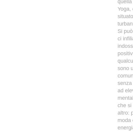
quella
Yoga, 
situat
turban
Si può
ci inf
indoss
positi
qualcu
sono u
comunq
senza 
ad ele
mental
che si
altro:
moda o
energi