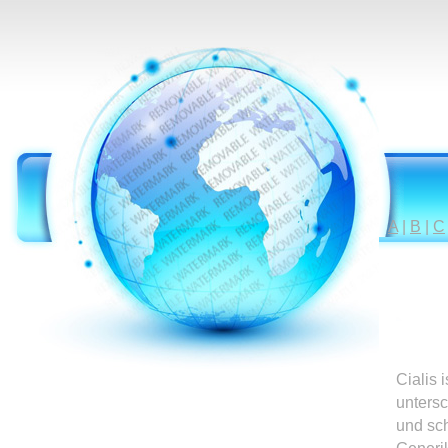
A
|
B
|
C
Cialis 
untersc
und sc