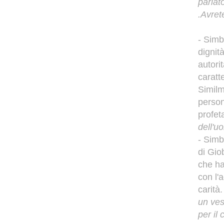
parlat
.Avrete
- Simb
dignità
autori
caratt
Similm
person
profet
dell'u
- Simb
di Gio
che ha
con l'
carità
un ves
per il 