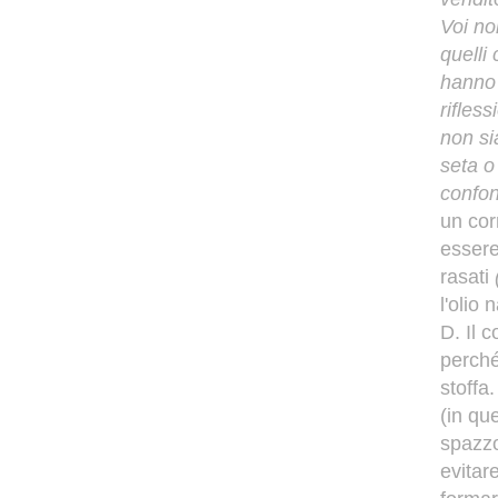
Voi no
quelli
hanno 
rifles
non si
seta o
confon
un cor
essere
rasati
l'olio
D. Il 
perché 
stoffa
(in qu
spazzo
evitare