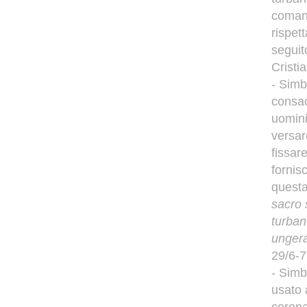
coman
rispet
seguit
Cristia
- Simb
consac
uomini
versare
fissar
fornis
questa
sacro 
turban
ungera
29/6-7
- Simbo
usato 