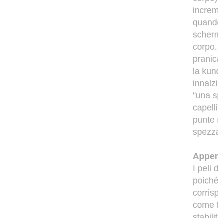
increm
quand
scherm
corpo.
pranic
la kund
innalz
"una s
capell
punte 
spezza
Appen
I peli
poiché
corris
come f
stabil