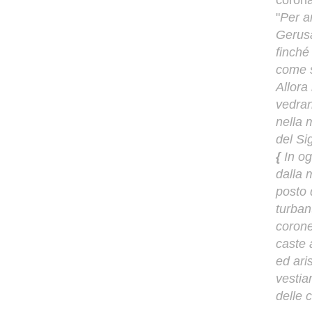
corona
"
Per a
Gerusa
finché
come s
Allora 
vedran
nella
del Si
{
In og
dalla 
posto 
turban
corone
caste 
ed ari
vestia
delle 