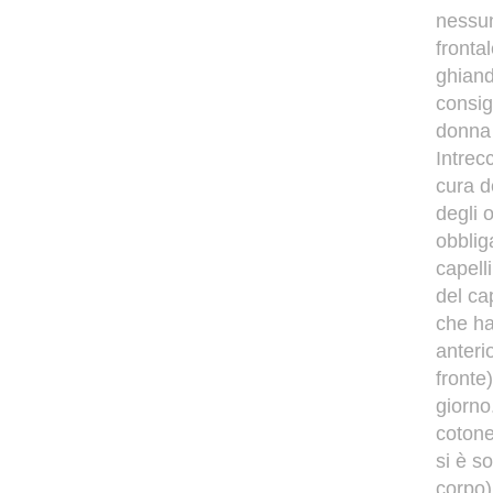
nessun
fronta
ghiand
consigl
donna l
Intrec
cura d
degli 
obblig
capell
del ca
che ha
anterio
fronte)
giorno
coton
si è s
corpo)