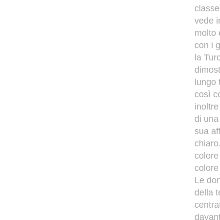
classe
vede i
molto e
con i 
la Tur
dimost
lungo 
così c
inoltr
di una
sua af
chiaro
colore
colore
Le don
della 
centra
davant