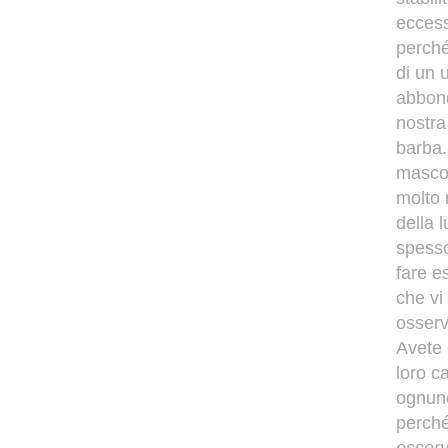
eccess
perché
di un 
abbond
nostra
barba.
mascol
molto 
della 
spesso
fare e
che vi
osserv
Avete 
loro c
ognuno
perché