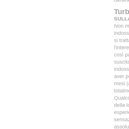
Generik
Turb
SULL
Non mi
indoss
si tra
l'inter
così p
suscit
indoss
aver p
mesi (
totalm
Qualco
della 
esperi
sensaz
assolu