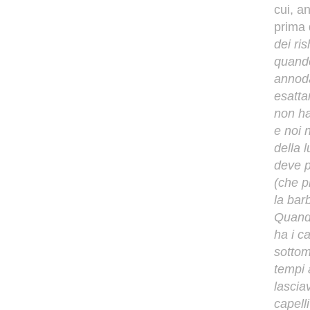
cui, a
prima d
dei ri
quando
annoda
esatta
non ha
e noi 
della l
deve p
(che p
la barb
Quand
ha i ca
sottom
tempi 
lascia
capell