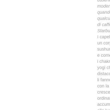
osserv
modern
quand
qualcu
di caf
Starbu
I cape
un cor
sushum
e come
i chak
yogi c
distac
li fan
con la
cresce
ordinat
accumu