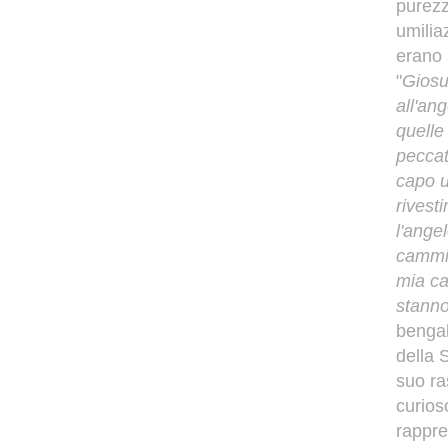
purezz
umilia
erano 
"
Giosuè
all'an
quelle
peccato
capo u
rivest
l'ange
cammin
mia ca
stanno
bengal
della 
suo ra
curios
rappre