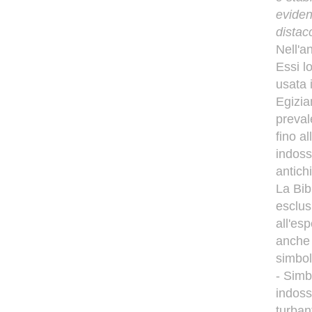
eviden
distac
Nell'a
Essi l
usata i
Egizia
preval
fino a
indoss
antich
La Bib
esclu
all'es
anche 
simbol
- Simb
indoss
turban