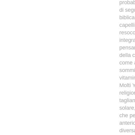
probab
di seg
biblic
capell
resoco
integr
pensar
della 
come a
sommit
vitami
Molti 
religi
taglia
solare
che pe
anteri
divers