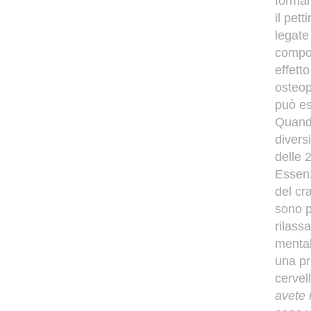
formars
il pet
legate
compos
effett
osteop
può es
Quando
divers
delle 
Essenz
del cr
sono p
rilass
mental
una pr
cervel
avete 