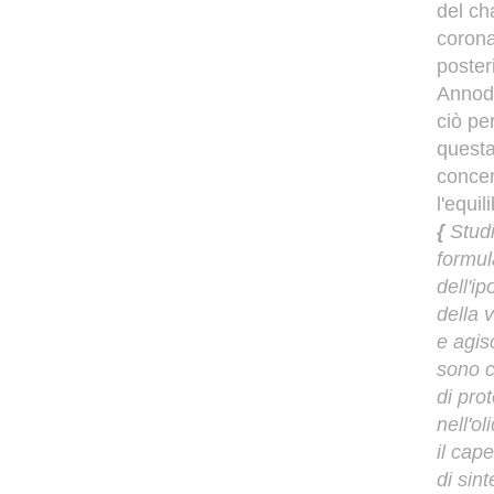
del ch
corona
poster
Annoda
ciò pe
questa
concen
l'equil
{
Studi
formul
dell'i
della 
e agis
sono 
di pro
nell'ol
il cap
di sint