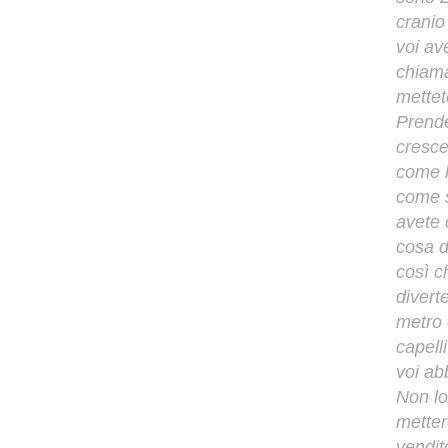
cranio
voi ave
chiama
mettet
Prende
cresce
come l
come s
avete 
cosa d
così c
divert
metro 
capell
voi ab
Non lo
metter
vendit