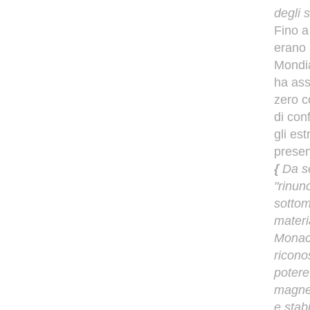
degli s
Fino a 
erano 
Mondia
ha ass
zero 
di con
gli est
presen
{
Da se
"rinunc
sottom
materi
Monaci
riconos
potere
magnet
e stab