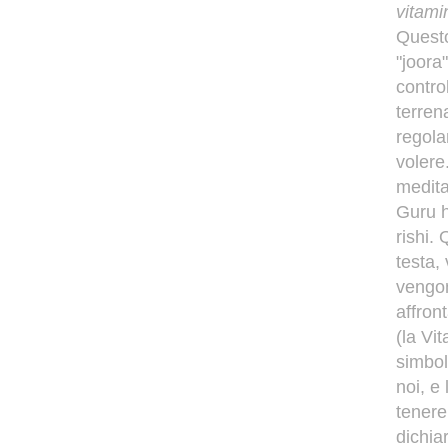
vitam
Questo
"joora
contro
terren
regola
volere
medita
Guru h
rishi.
testa,
vengon
affront
(la Vi
simbol
noi, e
tenere
dichia