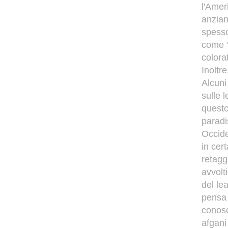
l'Amer
anzian
spesso
come "
colora
Inoltr
Alcuni
sulle 
questo 
paradi
Occide
in cer
retagg
avvolt
del le
pensa 
conosc
afgani