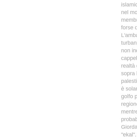
islami
nel mo
membro
forse 
L'amba
turban
non in
cappel
realtà
sopra 
palest
è sola
golfo p
region
mentre
probab
Giorda
"ekal".