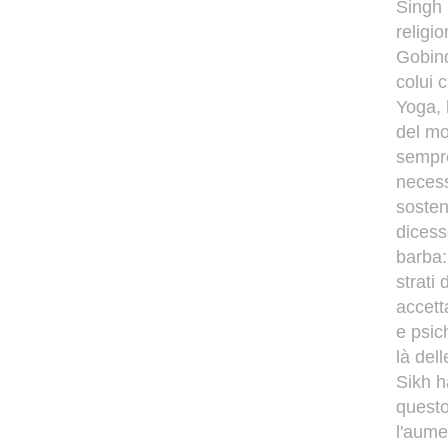
Singh 
religi
Gobind
colui 
Yoga, 
del mo
sempre
necess
sosten
dicess
barba:
strati
accett
e psic
là dell
Sikh h
questo
l'aume